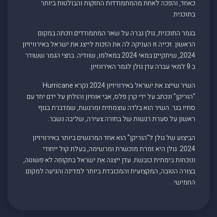
כאחד, והפכה לאחת מהמתמודדות החזקות והבולטות ביותר
בתוכנית.
בגמר התוכנית, גולן גברה על שאר המתמודדים וזכתה במקום
הראשון. זכייה זו העניקה לה את הזכות לייצג את ישראל באירוויזיון
2024, שיתקיים במאי 2024 במאלמו, שוודיה. בחצי הגמר ששודר
ב 9 למאי עברה עדן גולן לגמר האירווזיון.
השיר שייצג את ישראל באירוויזיון 2024 נקרא Hurricane
“הוריקן” ונכתב על ידי קרן פלס, אבי אוחיון והולחן על ידם יחד עם
סתיו בגר. השיר הוא בלדה עוצמתית ומרגשת, שמדברת בגוף
ראשון על סערת רגשות של בחורה צעירה, שליבה נשבר.
הביצוע של גולן ל”הוריקן” הוא אחד המרגשים ביותר באירוויזיון
2024. גולן היא זמרת מוכשרת ומרשימה, בעלת קול ייחודי
ונוכחות בימתית כובשת. עדן ייצגה את ישראל בתקופה לא פשוטה,
בצורה הטובה, המקצועית והמכובדת ביותר למדינה והגיעה למקום
החמישי.