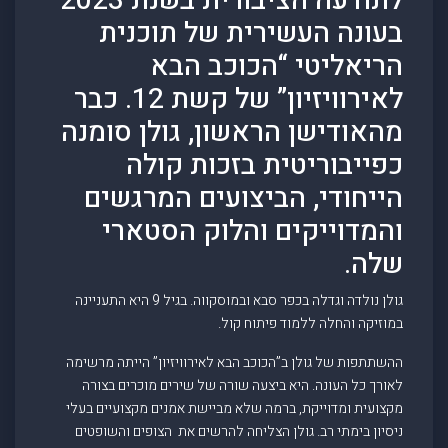
לתודעה הציבורית בשנת 2023
בעונה העשירית של תוכנית
הריאליטי “הכוכב הבא
לאירוויזיון” של קשת 12. כבר
מהאודישן הראשון, גולן סומנה
כפייבוריטית בזכות קולה
הייחודי, הביצועים המרגשים
והמדוייקים והלוק הסטארי
שלה.
גולן נולדה וגדלה בכפר סבא ובמוסקווה. בגיל 9 היא התעניינה
במוזיקה והחלה ללמוד פיתוח קול.
ההשתתפות של גולן ב”הכוכב הבא לאירוויזיון” הייתה מרשימה
לאורך כל העונה. היא ביצעה שורה של שירים מוכרים בצורה
מקצועית ומדוייקת, ברמה שלא מביישת אמנים מקצועיים בעלי
ניסיון בימתי רב. גולן הצליחה להרשים את הצופים והשופטים