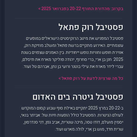
בקרוב: מהדורת החורף 20-22 בפברואר 2025 >
פסטיבל רוק פתאל
פסטיבל המפגיש את מיטב הרוקיסטים הישראלים במופעים
עוצמתיים. האירוע מתקיים ברשת פתאל ומשלב מוזיקת רוק,
אווירת חופש וחוויות נופש ייחודיות. בין האמנים שצפוים בשנת
2025: חנן בן ארי, ברי סחרוף, יהודה פוליקר מארח את תיסלם,
עברי לידר מארח את עילי בוטנר ורועי בן נתן, אברהם טל ועוד.
כל מה שרצית לדעת על רוק פתאל >
פסטיבל גיטרה בים האדום
ב-20-22 במרץ 2025 יתקיים באילת סוף שבוע קסום המוקדש
לעולם הגיטרות. הפסטיבל כולל הופעות חיות של: אביתר בנאי,
יסמין מועלם, דודו טסה, מיכה שטרית, אביב גפן, דני סנדרסון,
שרית חדד, מוש בן ארי, לולה מארש ועוד.