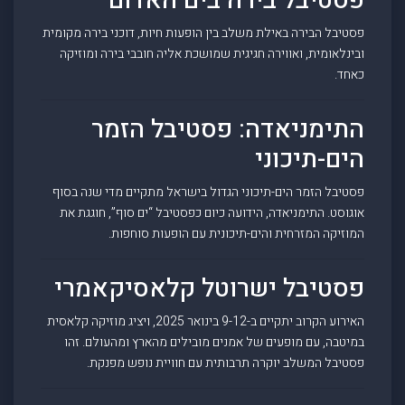
פסטיבל בירה בים האדום
פסטיבל הבירה באילת משלב בין הופעות חיות, דוכני בירה מקומית
ובינלאומית, ואווירה חגיגית שמושכת אליה חובבי בירה ומוזיקה
כאחד.
התימניאדה: פסטיבל הזמר
הים-תיכוני
פסטיבל הזמר הים-תיכוני הגדול בישראל מתקיים מדי שנה בסוף
אוגוסט. התימניאדה, הידועה כיום כפסטיבל “ים סוף”, חוגגת את
המוזיקה המזרחית והים-תיכונית עם הופעות סוחפות.
פסטיבל ישרוטל קלאסיקאמרי
האירוע הקרוב יתקיים ב-9-12 בינואר 2025, ויציג מוזיקה קלאסית
במיטבה, עם מופעים של אמנים מובילים מהארץ ומהעולם. זהו
פסטיבל המשלב יוקרה תרבותית עם חוויית נופש מפנקת.