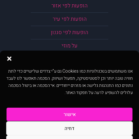
הופעות לפי אזור
הופעות לפי עיר
הופעות לפי סגנון
על מוזי
אנו משתמשים בטכנולוגיות כמו Cookies גם ע"י צדדים שלישיים כדי לתת
חוויה טובה יותר וכן לסטטיסטיקה, תפעול ושיווק. הסכמה תאפשר לנו לעבד
נתונים כמו התנהגות גלישה או מזהים ייחודיים. אי־הסכמה או ביטול הסכמה
עלולים להשפיע לרעה על תפקוד האתר.
אישור
דחיה
@ כל הזכויות שמורות ל muzi.co.il . השימוש באתר זה כפוף לתנאי שימוש ופרטיות.
שימוש בעמוד זה פירושה שהסכמת לפעול לפי תנאים אלו.