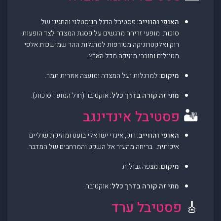
האופי והווייב:
פסטיבל הדגל הנוסטלגי והחגיגי של
סוכות. מופעי זריחה מרגשים על פסגת המצדה לצד הופעות
רוק ואלקטרוניקה מטורפות למרגלות ההר שמושכות אלפי
מטיילים וחובבי מוזיקה מכל הארץ.
מיקום:
למרגלות ועל המצדה ומועצה אזורית תמר.
מתי זה קורה בדרך כלל:
אוקטובר (חול המועד סוכות).
🏜️
פסטיבל אינדינגב
האופי והווייב:
רוק, אינדי ישראלי בועט ומוזיקת שוליים
איכותית. בריחה מהעיר אל השקט והמרחבים של המדבר.
מיקום:
מצפה גבולות
מתי זה קורה בדרך כלל:
אוקטובר.
🎸
פסטיבל ערד