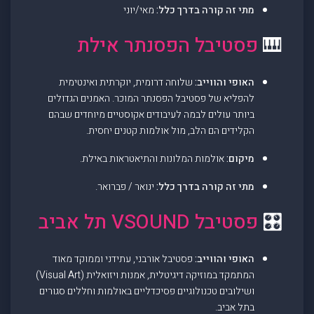
מתי זה קורה בדרך כלל:
מאי/יוני
🎹
פסטיבל הפסנתר אילת
האופי והווייב:
שלוחה דרומית, יוקרתית ואינטימית
להפליא של פסטיבל הפסנתר המוכר. האמנים הגדולים
ביותר עולים לבמה לעיבודים אקוסטיים מיוחדים שבהם
הקלידים הם הלב, מול אולמות קטנים יחסית.
מיקום:
אולמות המלונות והתיאטראות באילת.
מתי זה קורה בדרך כלל:
ינואר / פברואר.
🎛️
פסטיבל VSOUND תל אביב
האופי והווייב:
פסטיבל אורבני, עתידני וממוקד מאוד
המתמקד במוזיקה דיגיטלית, אמנות ויזואלית (Visual Art)
ושילובים טכנולוגיים פסיכדליים באולמות וחללים סגורים
בתל אביב.