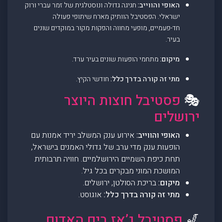
האופי והווייב:
חגיגה גדולה ונוסטלגית של זמר עברי ורוק
ישראלי. הפסטיבל הוותיק מארח שיתופי פעולה
חד-פעמיים, מופעי מחווה והפקות מקור במוקדים שונים
בעיר.
מיקום:
מתחמי הופעות שונים בעיר ערד.
מתי זה קורה בדרך כלל:
חודשי הקיץ.
🎭
פסטיבל חוצות היוצר
ירושלים
האופי והווייב:
אירוע ענק המשלב יריד אמנות עם
הופעות ענק מדי ערב של גדולי האמנים בישראל,
תחת כיפת השמיים הירושלמיים. חוויה תרבותית
המושכת המוני מבקרים בכל גיל.
מיקום:
בריכת הסולטן, ירושלים.
מתי זה קורה בדרך כלל:
אוגוסט.
🎷
פסטיבל ג’אז בים האדום