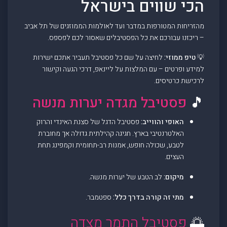
הכי שווים בישראל
מהזריחות המטורפות במדבר ועד לאולמות הממוזגים של תל אביב
– ריכזנו עבורכם את כל הפסטיבלים שאסור לכם לפספס.
💡
טיפ ממוזי:
לחיצה על שם כל פסטיבל תעביר אתכם ישירות
למידע ופרטים – עם המלצות על ליינאפ, דרכי הגעה וקישור
לרכישת כרטיסים.
🎵
פסטיבל מגדה יערות מנשה
האופי והווייב:
פסטיבל הדגל של סצנת האינדי והרוק
האלטרנטיבי בארץ. חגיגה קהילתית גדולה אך מחוברת
לטבע, שכולה חופש, אמנות רב-תחומית וקמפינג תחת
העצים.
מיקום:
לב הטבע של יערות מנשה.
מתי זה קורה בדרך כלל:
ספטמבר.
🌅
פסטיבל התמר מצדה