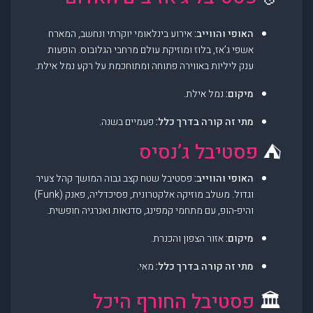
האופי והווייב:
אירוע בינלאומי יוקרתי ונחשב, המארח
אשפי ג’אז, בלוז ומוזיקת עולם מרחבי הגלובוס. הופעות
ענק ליליות באווירה פתוחה ומתוחכמת על רקע נמל אילת.
מיקום:
נמל אילת.
מתי זה קורה בדרך כלל:
פעמיים בשנה.
⛺
פסטיבל ג’נסיס
האופי והווייב:
פסטיבל שטח קצב גבוה המושך קהל צעיר
וגדול. משלב מוזיקה אלקטרונית, פסיכדליה, פאנק (Funk)
והיפ-הופ, עם מתחמי קמפינג, סדנאות ואנרגיה חופשית.
מיקום:
אזור הצפון והכנרת.
מתי זה קורה בדרך כלל:
מאי.
🏛️
פסטיבל החורף היכל