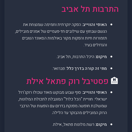
התרבות תל אביב
האופי והווייב:
הפקה יוקרתית וחמימה שמנצחת את
הגשם שבחוץ עם שילובים חד-פעמיים של אמנים מובילים,
תזמורות חיות והפקות מקור באולמות הסאונד הטובים
והגדולים בעיר.
מיקום:
היכל התרבות, תל אביב.
מתי זה קורה בדרך כלל:
פברואר.
🏨
פסטיבל רוק פתאל אילת
האופי והווייב:
סוף שבוע מבוקש מאוד שכולו רוקנ’רול
ישראלי. חוויית “הכל כלול” המוגבלת לתכולת המלונות,
שמשלבת חופשה מפנקת בדרום עם הופעות של הרכבי
הרוק המובילים מהבוקר עד הלילה.
מיקום:
רשת מלונות פתאל, אילת.