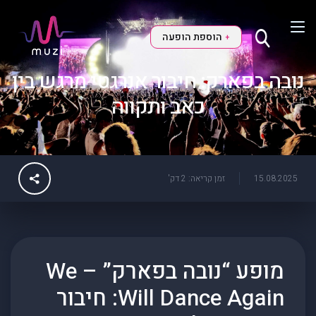
הוספת הופעה
+
נובה בפארק: חיבור אנרגטי מרגש בין
כאב ותקווה
15.08.2025
זמן קריאה: 2 דק'
מופע “נובה בפארק” – We
Will Dance Again: חיבור