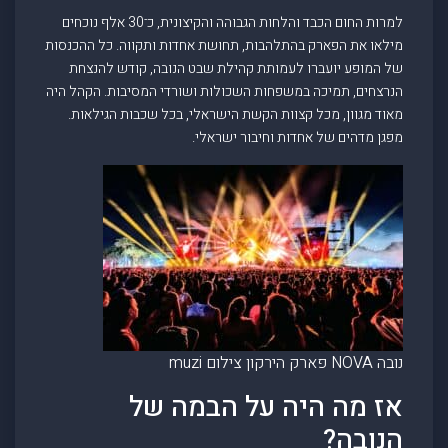
למרות החום הכבד והלחות הגבוהה והקיצונית, כ־30 אלף נוכחים
מילאו את הפארק בהתלהבות, תחושת אחדות ותקווה. כל ההכנסות
של המופע יועברו לעמותת קהילת שבט הנובה, קודש להנצחת
הנרצחים, תמיכה במשפחות השכולות ושורדי המסיבות. הקהל היה
מאוד מגוון, מכל קצוות הקשת הישראלי, בכל שכבות הגילאות.
מפגן מדהים של אחדות וחיבור ישראלי.
נובה NOVA פארק הירקון צילום muzi
אז מה היה על הבמה של
הנובה?