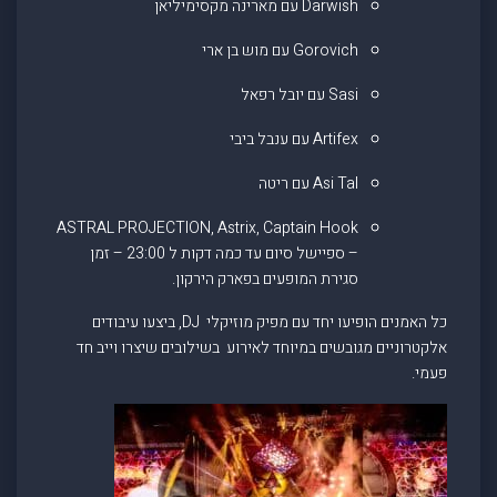
Darwish עם מארינה מקסימיליאן
Gorovich עם מוש בן ארי
Sasi עם יובל רפאל
Artifex עם ענבל ביבי
Asi Tal עם ריטה
ASTRAL PROJECTION, Astrix, Captain Hook
– ספיישל סיום עד כמה דקות ל 23:00 – זמן
סגירת המופעים בפארק הירקון.
כל האמנים הופיעו יחד עם מפיק מוזיקלי DJ, ביצעו עיבודים
אלקטרוניים מגובשים במיוחד לאירוע בשילובים שיצרו וייב חד
פעמי.