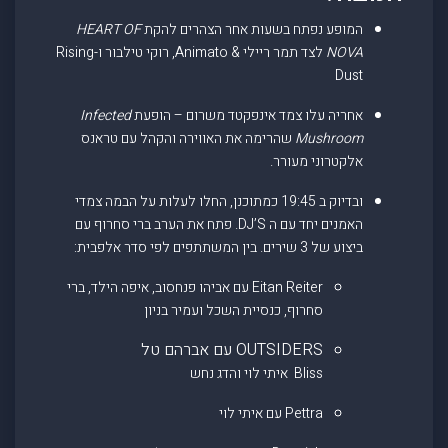
המופע נפתח בשעות אחר הצהרים להקת
HEART OF
NOVA
לצד תמר ריילי & Animato, רוקי טילבור ו-Rising
Dust
אחריה עלו צמד אינפקטד משרום – הופעת
Infected
Mushroom
שהרימה את האווירה והקהל עם טראנס
אלקטרוני מעורר.
ובדיוק ב 19:45 כמתוכנן, החלו לעלות על הבמה צמדי
האמנים יחד עם ה DJ’S. פתח את הערב ברי סחרוף עם
ביצוע של 3 שירים. בין המשתתפים לפי סדר אלפבית:
Eitan Reiter עם אביהו פנחסוב, איפה הילד, ברי
סחרוף, כנסיית השכל ועמיר בניון
OUTSIDERS עם אברהם טל
Bliss איתי לוי והדג נחש
Pettra עם איתי לוי