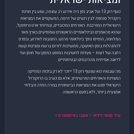
נשף רוק 13 של אביב גפן היה אירוע רב עוצמה, שנע בין חגיגת
רוקנרול סוחפת לבין רגעים של דרמה, המשקפים את המציאות
הישראלית המורכבת. האורחים המכובדים, ובמיוחד ארט גרפונקל,
שהוא מהאמנים הבינלאומיים הראשונים שמופיעים בארץ מאז
המלחמה, הוסיפו נופך בינלאומי מרגש. התגובות לאירוע, ובפרט
להתנהלות בזמן האזעקה, ממשיכות לזרום ברשת ומציגות קשת
רחבה של דעות – מעדות לחשיבות המופע כמפגן של חוסן ועד
לדאגה אמיתית מההיבטים הבטיחותיים.
מה שבטוח הוא שנשף רוק 13 ייזכר לא רק בזכות המוזיקה
המצוינת והאורחים המרשימים, אלא גם כערב בו הרוקנרול
הישראלי פגש את המציאות הביטחונית בצורה החדה והבלתי
אמצעית ביותר, ולא בפעם הראשונה.
עוד קטעי וידאו – עקבו באינסטגרם >