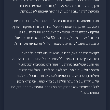
של גפן ואת הרצון לשמור על המורל ולא לתת לטרור לנצח. “אביב
מלך, נתן לנו כוח ברגע לא פשוט”, כתב אחד הגולשים. אחרת
הוסיפה: “היה חשוב להמשיך, להראות שאנחנו לא נשברים”.
מנגד, נשמעה גם ביקורת נוקבת על ההחלטה. גולשים רבים הביעו
דאגה מכך שהקהל העצום לא קיבל הנחיות ברורות מפיקוד העורף,
וחלקם אף ציינו כי לא שמעו את האזעקה או את דבריו של גפן
בבירור. “זה היה מחדל, לסכן ככה 50 אלף איש זה חוסר אחריות”,
כתב גולש זועם. “היו צריכים לעצור הכל ולתת הנחיות מסודרות”.
לקראת סוף ההופעה, כהרגלו, מצא גפן רגע לדבר על המצב
במדינה. בין הדברים שאמר: “להחזיר את כל החטופים חזרה הביתה.
אני חושב שמלחמה נגררת עוד ועוד, ולא מהסיבות הנכונות. זו
מלחמה על שימור ממשלה לא טובה לעם ישראל. עוד חיילים
נשלחים, חלקם יהרגו. החטופים לאט לאט מתים והכל כדי לשמור
על שרידות של ממשלה חולה לעם בריא כמונו. אני קורא מכאן
לכל הקיצוניים: אנא הפסיקו את המלחמה. החזירו את החטופים, הם
האחים שלנו!”