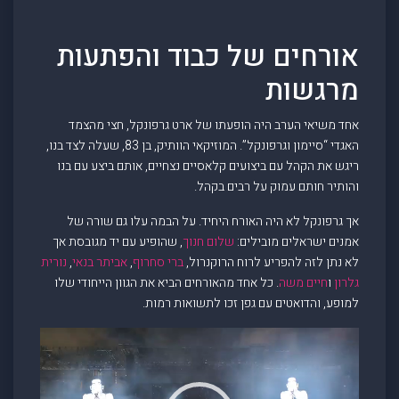
אורחים של כבוד והפתעות
מרגשות
אחד משיאי הערב היה הופעתו של ארט גרפונקל, חצי מהצמד
האגדי “סיימון וגרפונקל”. המוזיקאי הוותיק, בן 83, שעלה לצד בנו,
ריגש את הקהל עם ביצועים קלאסיים נצחיים, אותם ביצע עם בנו
והותיר חותם עמוק על רבים בקהל.
אך גרפונקל לא היה האורח היחיד. על הבמה עלו גם שורה של
אמנים ישראלים מובילים:
שלום חנוך
, שהופיע עם יד מגובסת אך
לא נתן לזה להפריע לרוח הרוקנרול,
ברי סחרוף
,
אביתר בנאי
,
נורית
גלרון
ו
חיים משה
. כל אחד מהאורחים הביא את הגוון הייחודי שלו
למופע, והדואטים עם גפן זכו לתשואות רמות.
Video
Player