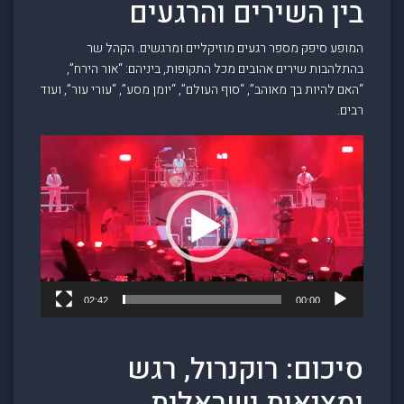
בין השירים והרגעים
המופע סיפק מספר רגעים מוזיקליים ומרגשים. הקהל שר
בהתלהבות שירים אהובים מכל התקופות, ביניהם: “אור הירח”,
“האם להיות בך מאוהב”, “סוף העולם”, “יומן מסע”, “עורי עור”, ועוד
רבים.
Video
Player
02:42
00:00
סיכום: רוקנרול, רגש
ומציאות ישראלית