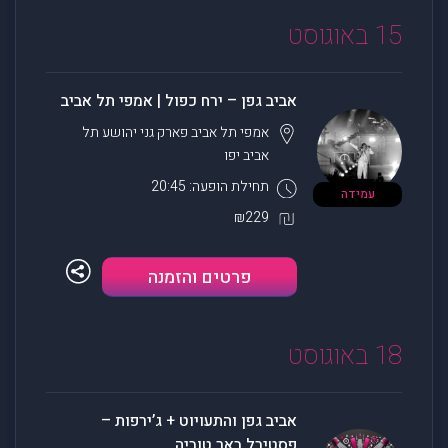
15 באוגוסט
אביב גפן – ירח כפול | אמפי תל אביב
אמפי תל אביב פארק גני יהושע
תל
אביב יפו
תחילת הופעה: 20:45
עמידה
₪229
פרטים והזמנה
18 באוגוסט
אביב גפן והתעויוט + ג’ירפות –
פסטיבל באר טוביה