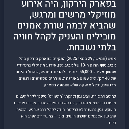
בפארק הירקון, היה אירוע
מוזיקלי מרשים ומרגש,
שהביא לבמה שורת אמנים
מובילים והעניק לקהל חוויה
בלתי נשכחת.
אמש (חמישי, 29 במאי 2025) התקיים בפארק הירקון בתל
אביב נשף הרוק ה-13 של אביב גפן, אירוע מוזיקלי גרנדיוזי
שמשך אליו כ-55,000 צופים נלהבים. המופע, שהחל באיחור
של 40 דק’, היה עמוס באנרגיות, אורחים מפתיעים ורגעים
מרגשים, וכלל אזעקה שלא נשמעה בפארק.
כמיטב המסורת, אביב גפן ולהקתו “התעויוט” סיפקו לקהל העצום
מופע רוק עוצמתי ומהודק, עם סאונד ותאורה מרשימים ווידאו ארט
מושקע. גפן, נרגש ומלא כריזמה, הודה לקהל הרב שהגיע והבטיח
ערב של אסקפיזם ושכרון חושים, ואכן – במשך רוב הערב הוא
קיים.