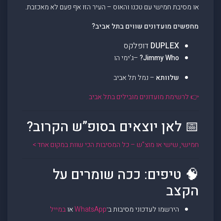
או מסיבת חמישי עם טכנו והאוס – העיר הזו אף פעם לא מאכזבת.
מחפשים מועדונים שווים בתל אביב?
DUPLEX
דופלקס
Jimmy Who?
–ג’ימי הו
שלוותא
– נמל תל אביב
👉 לרשימת מועדונים מובילים בתל אביב
📅 לאן יוצאים בסופ”ש הקרוב?
חמישי, שישי או מוצ”ש – כל המסיבות הכי שוות במקום אחד >
🧠 טיפים: ככה שומרים על
הקצב
הירשמו לעדכוני מסיבות ב־
WhatsApp
או
במייל