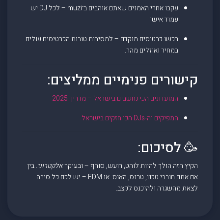
עקבו אחרי האמנים שאתם אוהבים ב־muzi – לכל DJ יש
עמוד אישי
רכשו כרטיסים מוקדם – למסיבות טובות הכרטיסים עולים
במחיר ואוזלים מהר.
קישורים פנימיים ממליצים:
המועדונים הכי נחשבים בישראל – מדריך 2025
המפיקים וה-DJs הכי חזקים בישראל
🥳 לסיכום:
הקיץ הזה הולך להיות לוהט, רועש, סוחף – ובעיקר
אלקטרוני
. בין
אם אתם חובבי טכנו, טרנס, האוס או EDM – יש לכם כל סיבה
לצאת מהשגרה ולהיכנס לקצב.