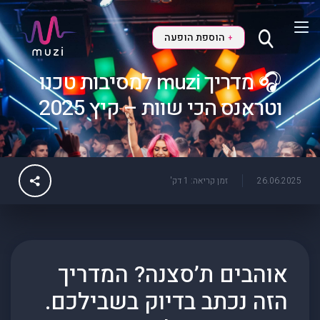
הוספת הופעה
+
🎧 מדריך muzi למסיבות טכנו
וטראנס הכי שוות – קיץ 2025
26.06.2025
זמן קריאה: 1 דק'
אוהבים ת’סצנה? המדריך
הזה נכתב בדיוק בשבילכם.