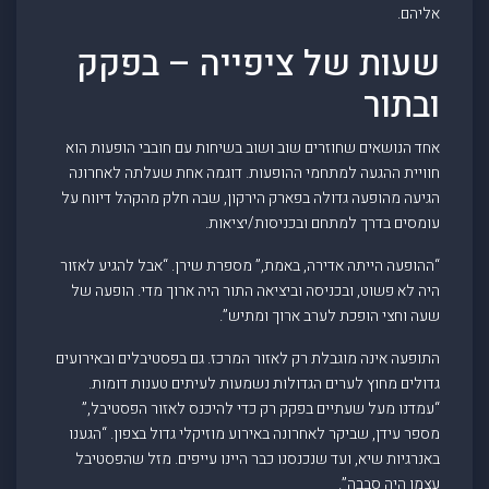
אליהם.
שעות של ציפייה – בפקק
ובתור
אחד הנושאים שחוזרים שוב ושוב בשיחות עם חובבי הופעות הוא
חוויית ההגעה למתחמי ההופעות. דוגמה אחת שעלתה לאחרונה
הגיעה מהופעה גדולה בפארק הירקון, שבה חלק מהקהל דיווח על
עומסים בדרך למתחם ובכניסות/יציאות.
“ההופעה הייתה אדירה, באמת,” מספרת שירן. “אבל להגיע לאזור
היה לא פשוט, ובכניסה וביציאה התור היה ארוך מדי. הופעה של
שעה וחצי הופכת לערב ארוך ומתיש”.
התופעה אינה מוגבלת רק לאזור המרכז. גם בפסטיבלים ובאירועים
גדולים מחוץ לערים הגדולות נשמעות לעיתים טענות דומות.
“עמדנו מעל שעתיים בפקק רק כדי להיכנס לאזור הפסטיבל,”
מספר עידן, שביקר לאחרונה באירוע מוזיקלי גדול בצפון. “הגענו
באנרגיות שיא, ועד שנכנסנו כבר היינו עייפים. מזל שהפסטיבל
עצמו היה סבבה”.