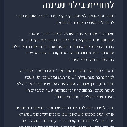
לחוויית בילוי נעימה
נושא נוסף שעלה לא פעם בקרב קהילות של חובבי הופעות קשור
להתנהלות מערכי האבטחה במתחמים.
חשוב להדגיש: המציאות בישראל מחייבת מערכי אבטחה
משמעותיים, ורוב הקהל מבין היטב את החשיבות הקריטית של
עבודת המאבטחים והשומרים. יחד עם זאת, היו גם דיווחים מצד חלק
מהמבקרים על תחושה של אכיפה נוקשה או אינטראקציות
שנתפסו בעיניהם כלא נעימות.
“ניסינו לקום באחד השירים המרימים,” מספרת ספיר, שביקרה
לאחרונה בהופעה גדולה. “שומר הגיע וביקש מאיתנו לשבת.
מבחינתנו, הדרך שבה זה נעשה היתה אגרסיבית ויצרה אווירה לא
נעימה סביבנו. במקום להתרכז במוזיקה, עשרות מבלים היו
באינטראקציה שלילית עם המאבטחים”.
מבלי להיכנס לשאלה האם נכון לאפשר עמידה באזורים מסוימים
או לא, רבים מסכימים שהאופן שבו נאכפים הכללים משפיע לא
פחות מהכללים עצמם. תקשורת ברורה, מכבדת ורגועה יכולה