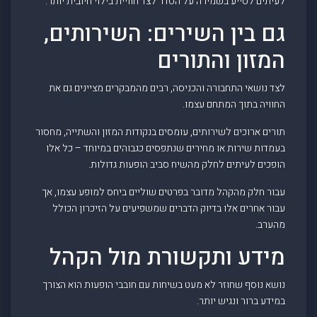
לעיתים לסייע בשמירה על הסדר לצד חוויית בילוי חיובית יותר.
גם בין השירים: השירותים,
המזון והתורים
לצד נושאי התחבורה והכניסה, רבים מהמבקרים מציינים גם את
החוויה בתוך המתחם עצמו.
תורים ארוכים לשירותים, עומסים בנקודות המזון והשתייה, מחסור
בעמדות שירות או מחירים שנתפסים כגבוהים במיוחד – כל אלו
הופכים לעיתים לחלק מהשיח סביב הופעות גדולות.
עבור חלק מהקהל מדובר בפרטים שוליים ביחס למופע עצמו, אך
עבור אחרים אלו בדיוק הדברים שמשפיעים על הזיכרון הכולל
מהערב.
מידע ותקשורת מול הקהל
נושא נוסף שחוזר לא מעט בשיחות עם חובבי הופעות הוא הצורך
במידע ברור ונגיש יותר.