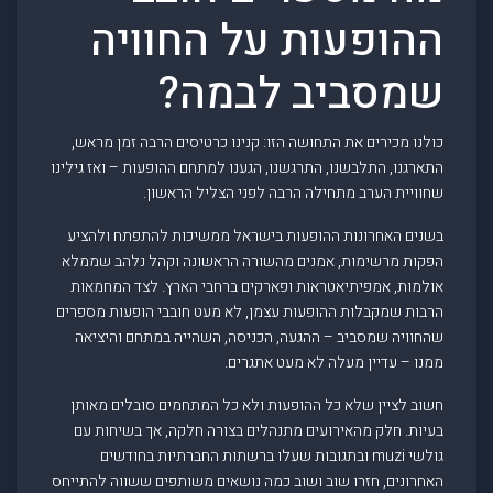
ההופעות על החוויה
שמסביב לבמה?
כולנו מכירים את התחושה הזו: קנינו כרטיסים הרבה זמן מראש,
התארגנו, התלבשנו, התרגשנו, הגענו למתחם ההופעות – ואז גילינו
שחוויית הערב מתחילה הרבה לפני הצליל הראשון.
בשנים האחרונות ההופעות בישראל ממשיכות להתפתח ולהציע
הפקות מרשימות, אמנים מהשורה הראשונה וקהל נלהב שממלא
אולמות, אמפיתיאטראות ופארקים ברחבי הארץ. לצד המחמאות
הרבות שמקבלות ההופעות עצמן, לא מעט חובבי הופעות מספרים
שהחוויה שמסביב – ההגעה, הכניסה, השהייה במתחם והיציאה
ממנו – עדיין מעלה לא מעט אתגרים.
חשוב לציין שלא כל ההופעות ולא כל המתחמים סובלים מאותן
בעיות. חלק מהאירועים מתנהלים בצורה חלקה, אך בשיחות עם
גולשי muzi ובתגובות שעלו ברשתות החברתיות בחודשים
האחרונים, חזרו שוב ושוב כמה נושאים משותפים ששווה להתייחס