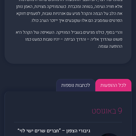
אלא חוויה נעימה, בטוחה ומכבדת. כשהמוזיקה מצוינת, האמן נותן
את הלב על הבמה והקהל מגיע עם אנרגיות טובות, לפעמים דווקא
הפרטים שמסביב הם אלו שקובעים איך ייזכר הערב כולו.
והרי בסוף, כולנו מגיעים בשביל המוזיקה. השאיפה של הקהל היא
פשוט שהדרך אליה – והדרך הביתה – יהיו טובות כמעט כמו
ההופעה עצמה.
לכל ההופעות
לכתבות נוספות
9 באוגוסט
גיבורי הצפון – “חברים שרים ישי לוי”