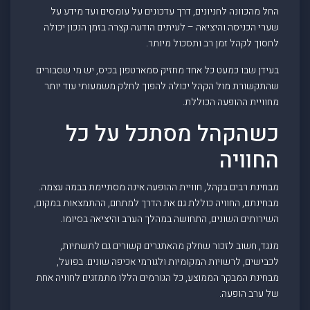
החל מהכוונה לחניונים, דרך עדכונים על עומסים ועד מידע על
שערי הכניסה והיציאה – לעיתים הודעה קצרה בזמן הנכון יכולה
לחסוך לקהל זמן רב ותסכול מיותר.
בעידן שבו כמעט כל אחד מחזיק סמארטפון בכיס, יש מי שסבורים
שהתקשורת מול הקהל יכולה להפוך לחלק משמעותי עוד יותר
מחוויית ההופעה הכוללת.
כשהקהל מסתכל על כל
החוויה
מבחינת רבים בקהל, חוויית ההופעה אינה מסתיימת בבמה עצמה.
מבחינתם, החוויה כוללת גם את הדרך למתחם, ההתמצאות במקום,
השירותים השונים, התחושה במהלך הערב והיציאה בסיומו.
מנגד, חשוב לזכור שחלק מהאתגרים קשורים גם לתשתיות,
לכבישים, לרשויות המקומיות ולגורמי אכיפה שונים. בפועל,
מבחינת המבקר הממוצע, כל הגורמים הללו מתמזגים לחוויה אחת
של ערב הופעה.