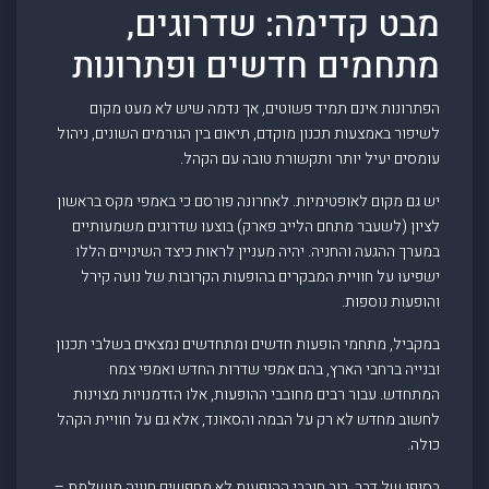
מבט קדימה: שדרוגים,
מתחמים חדשים ופתרונות
הפתרונות אינם תמיד פשוטים, אך נדמה שיש לא מעט מקום
לשיפור באמצעות תכנון מוקדם, תיאום בין הגורמים השונים, ניהול
עומסים יעיל יותר ותקשורת טובה עם הקהל.
יש גם מקום לאופטימיות. לאחרונה פורסם כי באמפי מקס בראשון
לציון (לשעבר מתחם הלייב פארק) בוצעו שדרוגים משמעותיים
במערך ההגעה והחניה. יהיה מעניין לראות כיצד השינויים הללו
ישפיעו על חוויית המבקרים בהופעות הקרובות של נועה קירל
והופעות נוספות.
במקביל, מתחמי הופעות חדשים ומתחדשים נמצאים בשלבי תכנון
ובנייה ברחבי הארץ, בהם אמפי שדרות החדש ואמפי צמח
המתחדש. עבור רבים מחובבי ההופעות, אלו הזדמנויות מצוינות
לחשוב מחדש לא רק על הבמה והסאונד, אלא גם על חוויית הקהל
כולה.
בסופו של דבר, רוב חובבי ההופעות לא מחפשים חוויה מושלמת –