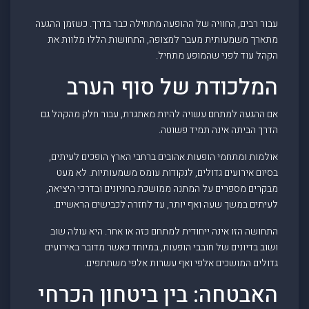
עבור רבים, החוויה של ההופעה מתחילה כבר בדרך. כשזמן ההגעה
מתארך משמעותית מעבר למצופה, התחושות הללו מלוות את
הקהל עוד לפני שהמופע מתחיל.
המלכודת של סוף הערב
אם ההגעה למתחם עשויה להיות מאתגרת, עבור חלק מהקהל גם
הדרך הביתה אינה תמיד פשוטה.
אולמות ומתחמי הופעות אהובים ברחבי הארץ הופכים לעיתים,
בסיום אירועים גדולים, לנקודות עומס משמעותיות. לא מעט
מבקרים מספרים על המתנה ממושכת בחניונים ובדרכי היציאה,
לעיתים במשך שעה ואף יותר, עד לחזרה לכבישים הראשיים.
התחושה הזו אינה ייחודית למתחם כזה או אחר. היא עולה שוב
ושוב בדיונים של חובבי הופעות, במיוחד כאשר מדובר באירועים
גדולים המושכים אלפי ואף עשרות אלפי משתתפים.
האבטחה: בין ביטחון הכרחי