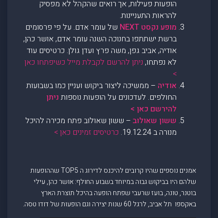
הופעות פעילות, אך רואים שהקהל לא מפסיק
להראות התעניינות.
מופע נקסט NEXT
של עומר אדם. על פי פרסומים
ברשת ישתתפו בחנוכה השנה עומר אדם, אושר כהן,
אודיה, אביב גפן, משה פרץ ועדן גולן. כרטיסים עוד
לא נפתחו,
ניתן להרשם לקבלת מייל כשיפתחו כאן
>
אודיה
– ממשיכה ליצור ביקוש ועניין כמו בשבועות
החולפים. לעדכונים על הופעות נוספות
ניתן
להירשם כאן >
ששון שאולוב
– ששון שאולוב פתח מכירה להיכל
מנורה ב 19.12.24.
כרטיסים זמינים כאן >
אמנים נוספים שהיו קרובים להיכנס לדירוג ה TOP5 שההופעות
שלהם היו בביקוש גבוה במיוחד בשבוע החולף: אושר כהן, עילי
בוטנר, טונה, בועז שרעבי שפתח הופעה בהיכל תוצרת הארץ
באקספו תל אביב, לרגל 60 שנות יצירה וגם הופעות של דודו טסה.