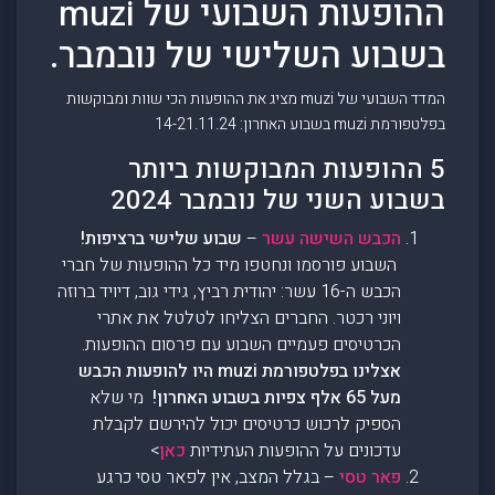
ההופעות השבועי של muzi
בשבוע השלישי של נובמבר.
המדד השבועי של muzi מציג את ההופעות הכי שוות ומבוקשות
בפלטפורמת muzi בשבוע האחרון: 14-21.11.24
5 ההופעות המבוקשות ביותר
בשבוע השני של נובמבר 2024
הכבש השישה עשר
–
שבוע שלישי ברציפות!
השבוע פורסמו ונחטפו מיד כל ההופעות של חברי
הכבש ה-16 עשר: יהודית רביץ, גידי גוב, דיויד ברוזה
ויוני רכטר. החברים הצליחו לטלטל את אתרי
הכרטיסים פעמיים השבוע עם פרסום ההופעות.
אצלינו בפלטפורמת muzi היו להופעות הכבש
מעל 65 אלף צפיות בשבוע האחרון!
מי שלא
הספיק לרכוש כרטיסים יכול להירשם לקבלת
עדכונים על ההופעות העתידיות
כאן
>
פאר טסי
– בגלל המצב, אין לפאר טסי כרגע