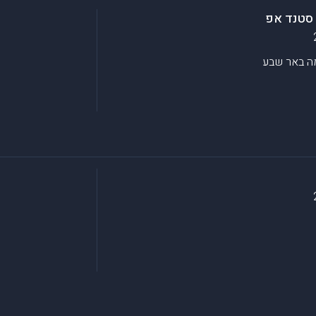
 סטנד אפ
מה
באר שבע