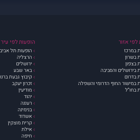
לפי אזור
הופעות לפי עיר
 במרכז
הופעות תל אביב 
 בשרון
הרצליה
 בצפון
ירושלים
 בירושלים והסביבה
באר שבע
 בדרום
קיבוץ גבעת ברנר
 במישור החוף הדרומי והשפלה
זכרון יעקב
 בחו”ל
מודיעין
יהוד
רעננה
בנימינה
אשדוד
קרית מוצקין
אילת
חיפה