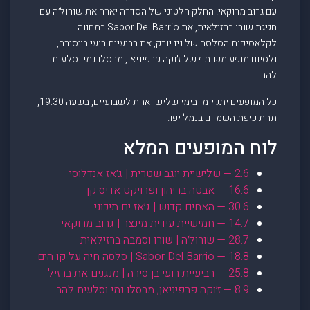
עם גרוב מרוקאי. החלק הלטיני של הסדרה יארח את שורול׳ה עם
חגיגת שורו ברזילאית, את Sabor Del Barrio במחווה
לקלאסיקות הסלסה של ניו יורק, את רביעיית רועי בן־סירה,
ולסיום מופע משותף של ז׳וקה פרפיניאן, מרסלו נמי וסלעית
להב.
כל המופעים יתקיימו בימי שלישי אחת לשבועיים, בשעה 19:30,
תחת כיפת השמיים בנמל יפו.
לוח המופעים המלא
2.6 — שלישיית יוגב שטרית | ג׳אז אנדלוסי
16.6 — אבטה בריהון ופרויקט אדיס קן
30.6 — האחים קדוש | ג׳אז ים תיכוני
14.7 — חמישיית עידית מינצר | גרוב מרוקאי
28.7 — שורול׳ה | שורו וסמבה ברזילאית
18.8 — Sabor Del Barrio | סלסה חיה על קו הים
25.8 — רביעיית רועי בן־סירה | מנגנים את ברזיל
8.9 — ז׳וקה פרפיניאן, מרסלו נמי וסלעית להב