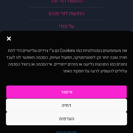
הופעות לפי עיר
הופעות לפי סגנון
על מוזי
אנו משתמשים בטכנולוגיות כמו Cookies גם ע"י צדדים שלישיים כדי לתת
חוויה טובה יותר וכן לסטטיסטיקה, תפעול ושיווק. הסכמה תאפשר לנו לעבד
נתונים כמו התנהגות גלישה או מזהים ייחודיים. אי־הסכמה או ביטול הסכמה
עלולים להשפיע לרעה על תפקוד האתר.
אישור
דחיה
@ כל הזכויות שמורות ל muzi.co.il . השימוש באתר זה כפוף לתנאי שימוש ופרטיות.
שימוש בעמוד זה פירושה שהסכמת לפעול לפי תנאים אלו.
העדפות
באתר מוצגים הופעות ואירועים המתפרסמים באתר ע"י הקהילה as is ללא בדיקה. נתוני
ההופעות אינם באחריות muzi.
מדיניות פרטיות