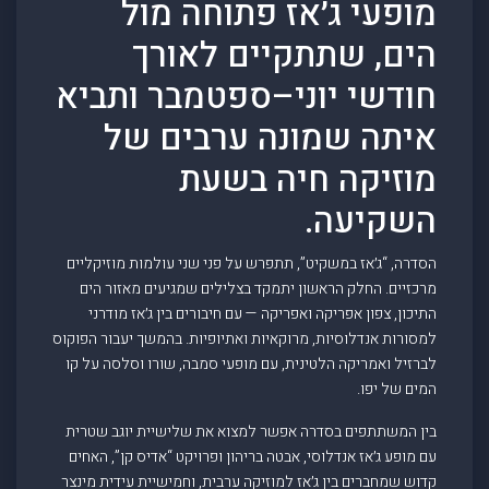
מופעי ג׳אז פתוחה מול
הים, שתתקיים לאורך
חודשי יוני–ספטמבר ותביא
איתה שמונה ערבים של
מוזיקה חיה בשעת
השקיעה.
הסדרה, “ג׳אז במשקיט”, תתפרש על פני שני עולמות מוזיקליים
מרכזיים. החלק הראשון יתמקד בצלילים שמגיעים מאזור הים
התיכון, צפון אפריקה ואפריקה — עם חיבורים בין ג׳אז מודרני
למסורות אנדלוסיות, מרוקאיות ואתיופיות. בהמשך יעבור הפוקוס
לברזיל ואמריקה הלטינית, עם מופעי סמבה, שורו וסלסה על קו
המים של יפו.
בין המשתתפים בסדרה אפשר למצוא את שלישיית יוגב שטרית
עם מופע ג׳אז אנדלוסי, אבטה בריהון ופרויקט “אדיס קן”, האחים
קדוש שמחברים בין ג׳אז למוזיקה ערבית, וחמישיית עידית מינצר