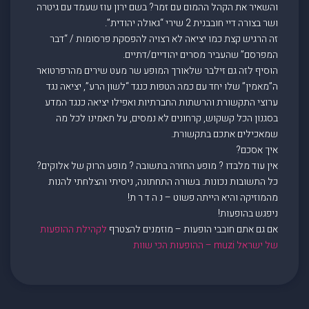
והשאיר את הקהל ההמום עם זמר? בשם ירון עוז שעמד עם גיטרה
ושר בצורה דיי חובבנית 2 שירי “גאולה יהודית”.
זה הרגיש קצת כמו יציאה לא רצויה להפסקת פרסומות / “דבר
המפרסם” שהעביר מסרים יהודיים/דתיים.
הוסיף לזה גם זילבר שלאורך המופע שר מעט שירים מהרפרטואר
ה”מאמין” שלו יחד עם כמה הטפות כנגד “לשון הרע”, יציאה נגד
ערוצי התקשורת והרשתות החברתיות ואפילו יציאה כנגד המדע
בסגנון הכל קשקוש, קרחונים לא נמסים, על תאמינו לכל מה
שמאכילים אתכם בתקשורת.
איך אסכם?
אין עוד מלבדו ? מופע החזרה בתשובה ? מופע הרוק של אלוקים?
כל התשובות נכונות. בשורה התחתונה, ניסיתי והצלחתי להנות
מהמוזיקה והיא הייתה פשוט – נ ה ד ר ת!
ניפגש בהופעות!
אם גם אתם חובבי הופעות – מוזמנים להצטרף
לקהילת ההופעות
של ישראל muzi – ההופעות הכי שוות