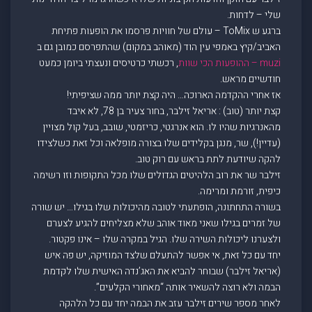
שלי – לדחות.
ברגע ש ToMix – עולם של חוויות פרסמו את הופעות פתיחת
האביב/קיץ באמפי עין הוד (מאוהב במקום) שהתפרסם כמובן גם ב
muzi – ההופעות הכי שוות
, רכשתי כרטיסים ונעצתי ביומן כמעט
חודשיים מראש.
אז אחרי ההקדמה הארוכה… היה קצת יותר ממה שציפיתי!
קצת יותר (טוב) : אריאל זילבר, בחור צעיר בן 78, לא איבד
מהאנרגיות שהיו לו. הוא אנרגטי, כריזמטי, שובב, בעל קול מצויין
(עדיין!), שר, מנגן בקלידים שלו בצורה מופלאה וכל זאת כשלצידו
להקה שיודעת לתת בראש עם רוק טוב.
זילבר שר את רוב הלהיטים הגדולים שלו מכל התקופות וזו רשימה
כיפית, זורמת ומרימה.
בשורה התחתונה, הופתעתי לטובה מהיכולות שלו בגילו… יש שורה
של זמרים בגילו שאני מאוד אוהב שלא מצליחים להגיע לצערם
ולצערנו ליכולות השירה שלו. הגיל במקרה שלו – אינו פקטור.
יחד עם כל זאת, אי אפשר להתעלם שלצד המוזיקה, יש פה איש
(אריאל זילבר) שבוחר להביא את האג’נדה האישית שלו לקדמת
הבמה ולא רוצה להשאיר אותה “מאחורי הקלעים”.
לאחר מספר שירים זילבר עזב את הבמה יחד עם כל הלהקה