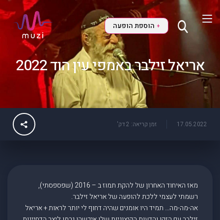
הוספת הופעה
+
אריאל זילבר באמפי עין הוד 2022
17.05.2022
זמן קריאה: 2 דק'
מאז האיחוד האחרון של להקת תמוז ב – 2016 (שפספסתי),
רשמתי לעצמי ללכת להופעה של אריאל זילבר.
אה-מה-מה… תמיד היו אומנים שהיה דחוף לי יותר לראות + אריאל
זילבר עם הזקן והדעות הקיצוניות שלו איכשהו גרמו ליצר הדחיינות