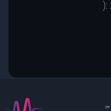
(
יפו