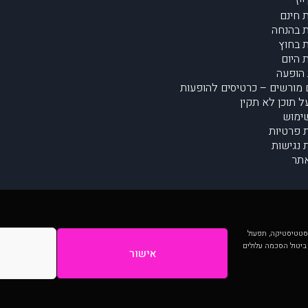
יז
 חינם
 בהנחה
 בחוץ
 היום
הופעה
מורשים – כרטיסים להופעות
על תוכן לא תקין
ימוש
ת פרטיות
נגישות
תר
 יותר וכן לסטטיסטיקה, תפעול
 ביטול הסכמה עלולים
אישור
המתפרסמים באתר ע"י הקהילה as is ללא בדיקה. נתוני ההופעות אינם באחריות muzi.
Developed by Digiproduct - Digital Solutions Ltd.