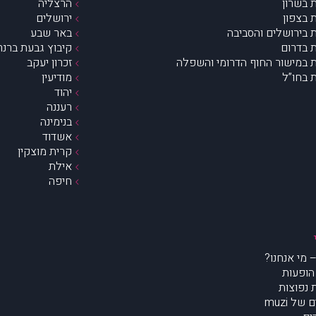
 בשרון
הרצליה
 בצפון
ירושלים
 בירושלים והסביבה
באר שבע
 בדרום
קיבוץ גבעת ברנר
 במישור החוף הדרומי והשפלה
זכרון יעקב
 בחו”ל
מודיעין
יהוד
רעננה
בנימינה
אשדוד
קרית מוצקין
אילת
חיפה
הופעות
נפוצות
של muzi