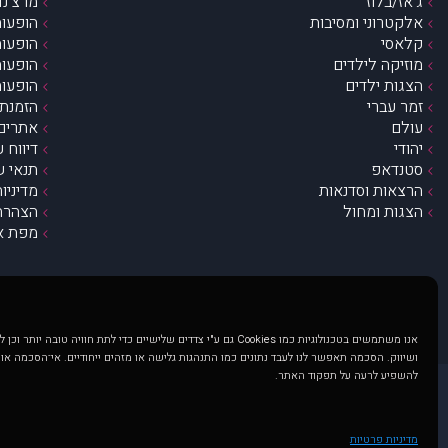
ג’אז/בלוז
מרצ’נדי
אלקטרוני ומסיבות
הופעות
קלאסי
הופעות
מוזיקה לילדים
הופעות
הצגות ילדים
הופעות
זמר עברי
הזמנת 
עולם
אתרים 
יהודי
דיווח 
סטנדאפ
תנאי ש
הרצאות וסדנאות
מדיניו
הצגות ומחול
הצהרת 
מפת א
אנו משתמשים בטכנולוגיות כמו Cookies גם ע"י צדדים שלישיים כדי לתת חוויה טובה
ושיווק. הסכמה תאפשר לנו לעבד נתונים כמו התנהגות גלישה או מזהים ייחודיים. אי־הסכמה או
להשפיע לרעה על תפקוד האתר.
@ כל הזכויות שמורות ל muzi.co.il . השימוש באתר זה כפוף לתנאי שימוש ופרטיות. שימוש בעמוד זה פירושה שהסכמת לפעול לפי תנאים אלו.
באתר מוצגים הופעות ואירועים 
מדיניות פרטיות