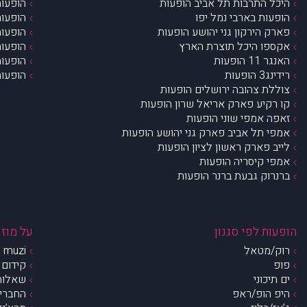
היכל התרבות תל אביב הופעות
הופעות
הופעות בארבי נמל יפו
הופעות
פארק הירקון גני יהושע הופעות
הופעות
אקספו היכל תוצרת הארץ
הופעות
האנגר 11 הופעות
הופעות
רידינג3 הופעות
הופעות
צוללת צהובה ירושלים הופעות
קו רקיע פארק אריאל שרון הופעות
זאפה אמפי שוני הופעות
אמפי תל אביב פארק גני יהושע הופעות
לייב פארק ראשון לציון הופעות
אמפי קיסריה הופעות
ברנרוק גבעת ברנר הופעות
הופעות לפי סגנון
על מוזי
רוק/מטאל
muzi – מי אנחנו?
פופ
קידום 
ים תיכוני
שאלות 
היפ הופ/ראפ
החברים 