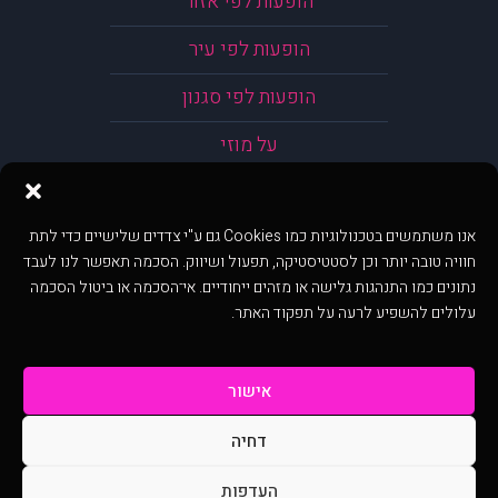
הופעות לפי אזור
הופעות לפי עיר
הופעות לפי סגנון
על מוזי
אנו משתמשים בטכנולוגיות כמו Cookies גם ע"י צדדים שלישיים כדי לתת
חוויה טובה יותר וכן לסטטיסטיקה, תפעול ושיווק. הסכמה תאפשר לנו לעבד
נתונים כמו התנהגות גלישה או מזהים ייחודיים. אי־הסכמה או ביטול הסכמה
עלולים להשפיע לרעה על תפקוד האתר.
אישור
דחיה
@ כל הזכויות שמורות ל muzi.co.il . השימוש באתר זה כפוף לתנאי שימוש ופרטיות.
שימוש בעמוד זה פירושה שהסכמת לפעול לפי תנאים אלו.
העדפות