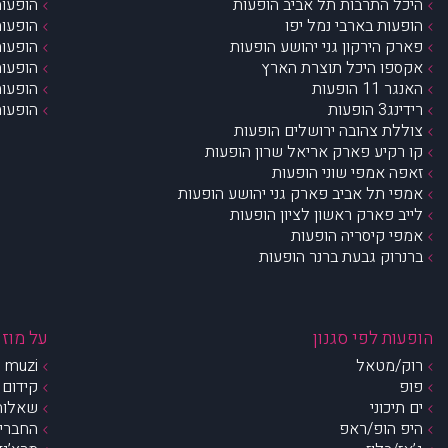
היכל התרבות תל אביב הופעות
הופעות
הופעות בארבי נמל יפו
הופעות
פארק הירקון גני יהושע הופעות
הופעות
אקספו היכל תוצרת הארץ
הופעות
האנגר 11 הופעות
הופעות
רידינג3 הופעות
הופעות
צוללת צהובה ירושלים הופעות
קו רקיע פארק אריאל שרון הופעות
זאפה אמפי שוני הופעות
אמפי תל אביב פארק גני יהושע הופעות
לייב פארק ראשון לציון הופעות
אמפי קיסריה הופעות
ברנרוק גבעת ברנר הופעות
הופעות לפי סגנון
על מוזי
רוק/מטאל
muzi – מי אנחנו?
פופ
קידום 
ים תיכוני
שאלות 
היפ הופ/ראפ
החברים 