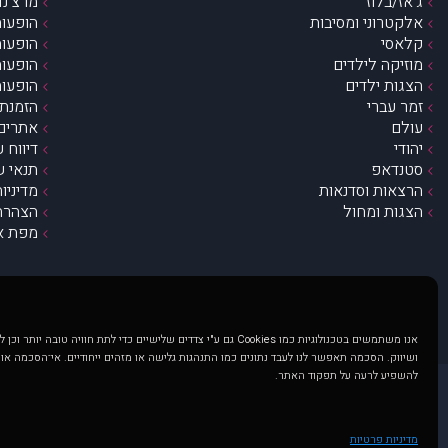
ג’אז/בלוז
מרצ’נדי
אלקטרוני ומסיבות
הופעות
קלאסי
הופעות
מוזיקה לילדים
הופעות
הצגות ילדים
הופעות
זמר עברי
הזמנת 
עולם
אתרים 
יהודי
דיווח 
סטנדאפ
תנאי ש
הרצאות וסדנאות
מדיניו
הצגות ומחול
הצהרת 
מפת א
אנו משתמשים בטכנולוגיות כמו Cookies גם ע"י צדדים שלישיים כדי לתת חוויה טובה
ושיווק. הסכמה תאפשר לנו לעבד נתונים כמו התנהגות גלישה או מזהים ייחודיים. אי־הסכמה או
להשפיע לרעה על תפקוד האתר.
@ כל הזכויות שמורות ל muzi.co.il . השימוש באתר זה כפוף לתנאי שימוש ופרטיות. שימוש בעמוד זה פירושה שהסכמת לפעול לפי תנאים אלו.
באתר מוצגים הופעות ואירועים 
מדיניות פרטיות