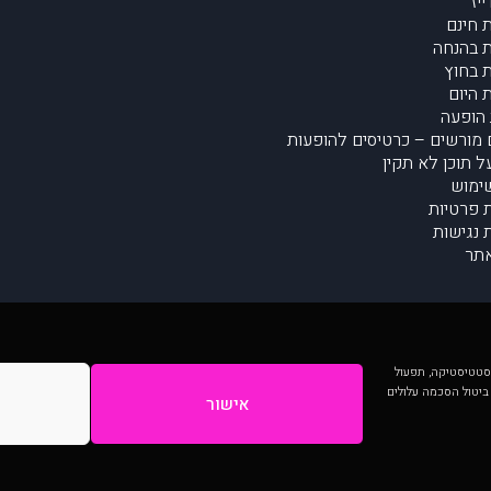
יז
 חינם
 בהנחה
 בחוץ
 היום
הופעה
מורשים – כרטיסים להופעות
על תוכן לא תקין
ימוש
ת פרטיות
נגישות
תר
 יותר וכן לסטטיסטיקה, תפעול
 ביטול הסכמה עלולים
אישור
המתפרסמים באתר ע"י הקהילה as is ללא בדיקה. נתוני ההופעות אינם באחריות muzi.
Developed by Digiproduct - Digital Solutions Ltd.