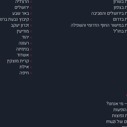
 בשרון
הרצליה
 בצפון
ירושלים
 בירושלים והסביבה
באר שבע
 בדרום
קיבוץ גבעת ברנר
 במישור החוף הדרומי והשפלה
זכרון יעקב
 בחו”ל
מודיעין
יהוד
רעננה
בנימינה
אשדוד
קרית מוצקין
אילת
חיפה
הופעות
נפוצות
של muzi