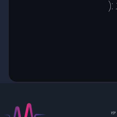
(
יפו