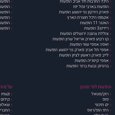
היכל התרבות תל אביב הופעות
הופעות
הופעות בארבי נמל יפו
הופעות
פארק הירקון גני יהושע הופעות
הופעות
אקספו היכל תוצרת הארץ
הופעות
האנגר 11 הופעות
הופעות
רידינג3 הופעות
הופעות
צוללת צהובה ירושלים הופעות
קו רקיע פארק אריאל שרון הופעות
זאפה אמפי שוני הופעות
אמפי תל אביב פארק גני יהושע הופעות
לייב פארק ראשון לציון הופעות
אמפי קיסריה הופעות
ברנרוק גבעת ברנר הופעות
הופעות לפי סגנון
על מוזי
רוק/מטאל
muzi – מי אנחנו?
פופ
קידום 
ים תיכוני
שאלות 
היפ הופ/ראפ
החברים 