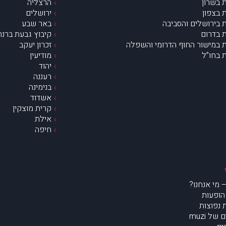
 בשרון
הרצליה
 בצפון
ירושלים
 בירושלים והסביבה
באר שבע
 בדרום
קיבוץ גבעת ברנר
 במישור החוף הדרומי והשפלה
זכרון יעקב
 בחו”ל
מודיעין
יהוד
רעננה
בנימינה
אשדוד
קרית מוצקין
אילת
חיפה
הופעות
נפוצות
של muzi