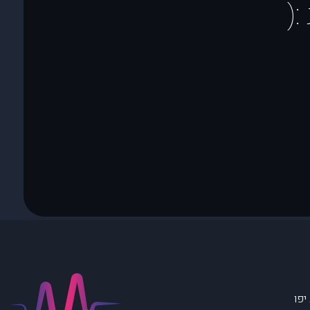
(
יפו