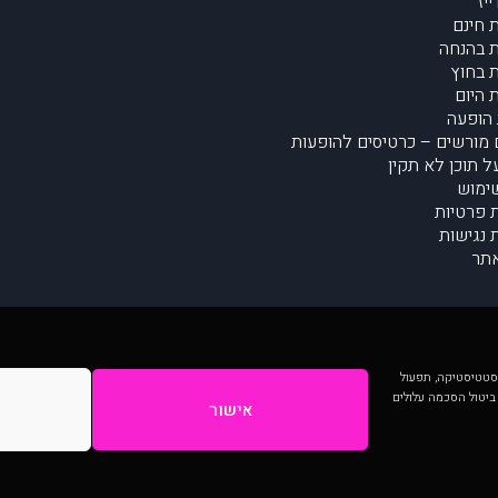
יז
 חינם
 בהנחה
 בחוץ
 היום
הופעה
מורשים – כרטיסים להופעות
על תוכן לא תקין
ימוש
ת פרטיות
נגישות
תר
 יותר וכן לסטטיסטיקה, תפעול
 ביטול הסכמה עלולים
אישור
המתפרסמים באתר ע"י הקהילה as is ללא בדיקה. נתוני ההופעות אינם באחריות muzi.
Developed by Digiproduct - Digital Solutions Ltd.