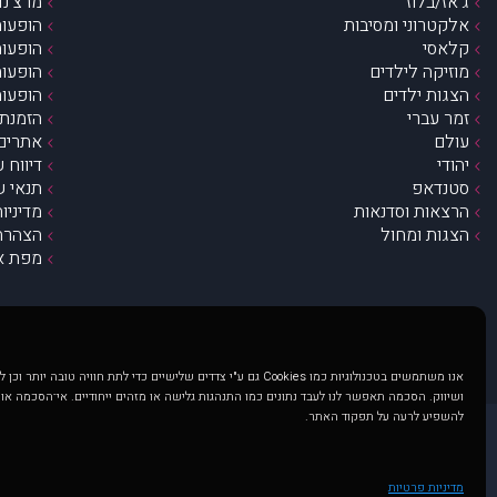
ג’אז/בלוז
מרצ’נדי
אלקטרוני ומסיבות
הופעות
קלאסי
הופעות
מוזיקה לילדים
הופעות
הצגות ילדים
הופעות
זמר עברי
הזמנת 
עולם
אתרים 
יהודי
דיווח 
סטנדאפ
תנאי ש
הרצאות וסדנאות
מדיניו
הצגות ומחול
הצהרת 
מפת א
אנו משתמשים בטכנולוגיות כמו Cookies גם ע"י צדדים שלישיים כדי לתת חוויה טובה
ושיווק. הסכמה תאפשר לנו לעבד נתונים כמו התנהגות גלישה או מזהים ייחודיים. אי־הסכמה או
להשפיע לרעה על תפקוד האתר.
@ כל הזכויות שמורות ל muzi.co.il . השימוש באתר זה כפוף לתנאי שימוש ופרטיות. שימוש בעמוד זה פירושה שהסכמת לפעול לפי תנאים אלו.
באתר מוצגים הופעות ואירועים 
מדיניות פרטיות