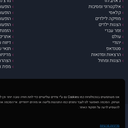
ג’אז/בלוז
מרצ’נדי
אלקטרוני ומסיבות
הופעות
קלאסי
הופעות
מוזיקה לילדים
הופעות
הצגות ילדים
הופעות
זמר עברי
הזמנת 
עולם
אתרים 
יהודי
דיווח 
סטנדאפ
תנאי ש
הרצאות וסדנאות
מדיניו
הצגות ומחול
הצהרת 
מפת א
אנו משתמשים בטכנולוגיות כמו Cookies גם ע"י צדדים שלישיים כדי לתת חוויה טובה
ושיווק. הסכמה תאפשר לנו לעבד נתונים כמו התנהגות גלישה או מזהים ייחודיים. אי־הסכמה או
להשפיע לרעה על תפקוד האתר.
@ כל הזכויות שמורות ל muzi.co.il . השימוש באתר זה כפוף לתנאי שימוש ופרטיות. שימוש בעמוד זה פירושה שהסכמת לפעול לפי תנאים אלו.
באתר מוצגים הופעות ואירועים 
מדיניות פרטיות