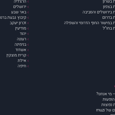
 בשרון
הרצליה
 בצפון
ירושלים
 בירושלים והסביבה
באר שבע
 בדרום
קיבוץ גבעת ברנר
 במישור החוף הדרומי והשפלה
זכרון יעקב
 בחו”ל
מודיעין
יהוד
רעננה
בנימינה
אשדוד
קרית מוצקין
אילת
חיפה
הופעות
נפוצות
של muzi