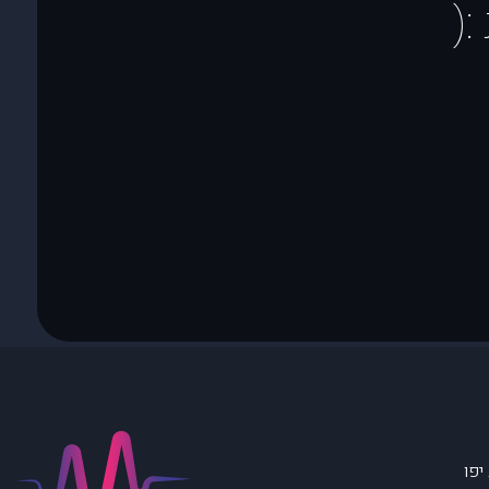
(
יפו