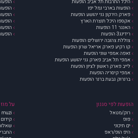
היכל התרבות תל אביב הופעות
הופעות
הופעות בארבי נמל יפו
הופעות
פארק הירקון גני יהושע הופעות
הופעות
אקספו היכל תוצרת הארץ
הופעות
האנגר 11 הופעות
הופעות
רידינג3 הופעות
הופעות
צוללת צהובה ירושלים הופעות
קו רקיע פארק אריאל שרון הופעות
זאפה אמפי שוני הופעות
אמפי תל אביב פארק גני יהושע הופעות
לייב פארק ראשון לציון הופעות
אמפי קיסריה הופעות
ברנרוק גבעת ברנר הופעות
הופעות לפי סגנון
על מוזי
רוק/מטאל
muzi – מי אנחנו?
פופ
קידום 
ים תיכוני
שאלות 
היפ הופ/ראפ
החברים 