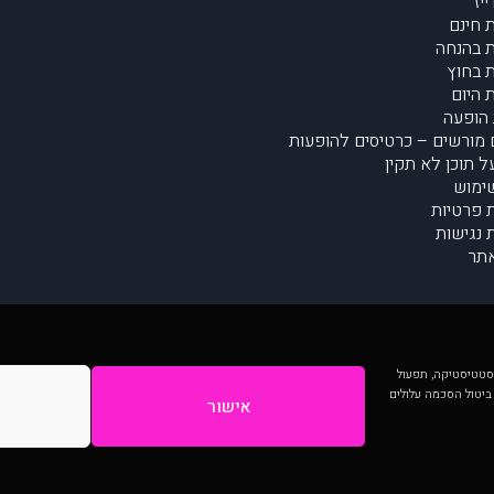
יז
 חינם
 בהנחה
 בחוץ
 היום
הופעה
מורשים – כרטיסים להופעות
על תוכן לא תקין
ימוש
ת פרטיות
נגישות
תר
 יותר וכן לסטטיסטיקה, תפעול
 ביטול הסכמה עלולים
אישור
המתפרסמים באתר ע"י הקהילה as is ללא בדיקה. נתוני ההופעות אינם באחריות muzi.
Developed by Digiproduct - Digital Solutions Ltd.