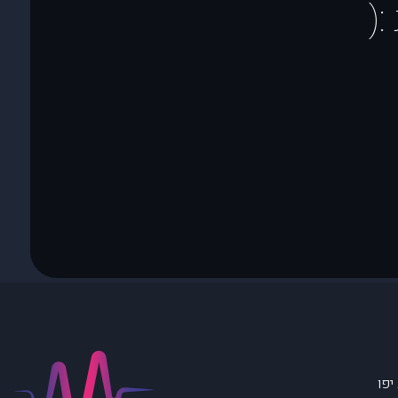
(
יפו