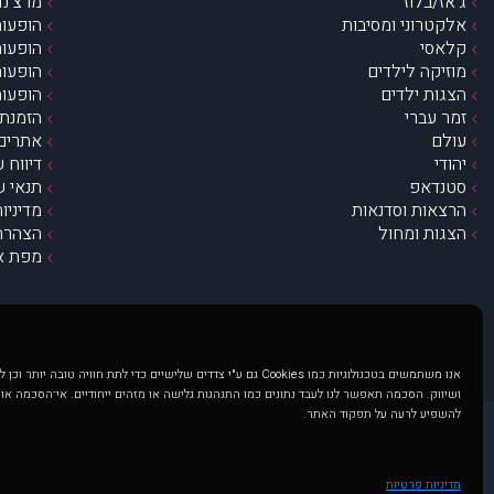
ג’אז/בלוז
מרצ’נדי
אלקטרוני ומסיבות
הופעות
קלאסי
הופעות
מוזיקה לילדים
הופעות
הצגות ילדים
הופעות
זמר עברי
הזמנת 
עולם
אתרים 
יהודי
דיווח 
סטנדאפ
תנאי ש
הרצאות וסדנאות
מדיניו
הצגות ומחול
הצהרת 
מפת א
אנו משתמשים בטכנולוגיות כמו Cookies גם ע"י צדדים שלישיים כדי לתת חוויה טובה
ושיווק. הסכמה תאפשר לנו לעבד נתונים כמו התנהגות גלישה או מזהים ייחודיים. אי־הסכמה או
להשפיע לרעה על תפקוד האתר.
@ כל הזכויות שמורות ל muzi.co.il . השימוש באתר זה כפוף לתנאי שימוש ופרטיות. שימוש בעמוד זה פירושה שהסכמת לפעול לפי תנאים אלו.
באתר מוצגים הופעות ואירועים 
מדיניות פרטיות