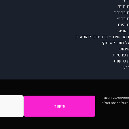
יז
 חינם
 בהנחה
 בחוץ
 היום
הופעה
מורשים – כרטיסים להופעות
על תוכן לא תקין
ימוש
ת פרטיות
נגישות
תר
 יותר וכן לסטטיסטיקה, תפעול
 ביטול הסכמה עלולים
אישור
המתפרסמים באתר ע"י הקהילה as is ללא בדיקה. נתוני ההופעות אינם באחריות muzi.
Developed by Digiproduct - Digital Solutions Ltd.