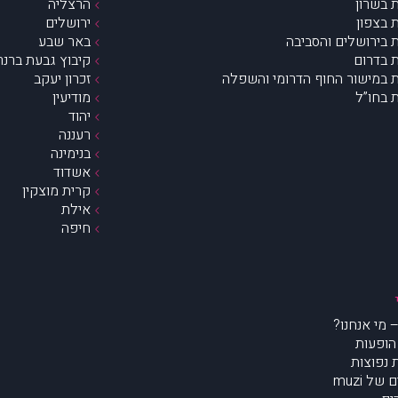
 בשרון
הרצליה
 בצפון
ירושלים
 בירושלים והסביבה
באר שבע
 בדרום
קיבוץ גבעת ברנר
 במישור החוף הדרומי והשפלה
זכרון יעקב
 בחו”ל
מודיעין
יהוד
רעננה
בנימינה
אשדוד
קרית מוצקין
אילת
חיפה
הופעות
נפוצות
של muzi