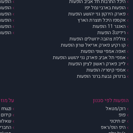
היכל התרבות תל אביב הופעות
הופעות
הופעות בארבי נמל יפו
הופעות
פארק הירקון גני יהושע הופעות
הופעות
אקספו היכל תוצרת הארץ
הופעות
האנגר 11 הופעות
הופעות
רידינג3 הופעות
הופעות
צוללת צהובה ירושלים הופעות
קו רקיע פארק אריאל שרון הופעות
זאפה אמפי שוני הופעות
אמפי תל אביב פארק גני יהושע הופעות
לייב פארק ראשון לציון הופעות
אמפי קיסריה הופעות
ברנרוק גבעת ברנר הופעות
הופעות לפי סגנון
על מוזי
רוק/מטאל
muzi – מי אנחנו?
פופ
קידום 
ים תיכוני
שאלות 
היפ הופ/ראפ
החברים 