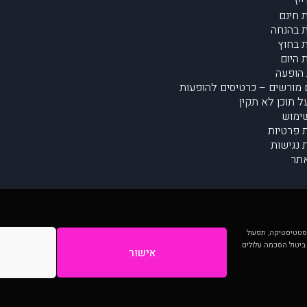
יז
 חינם
 בהנחה
 בחוץ
 היום
הופעה
מורשים – כרטיסים להופעות
על תוכן לא תקין
ימוש
ת פרטיות
נגישות
תר
 יותר וכן לסטטיסטיקה, תפעול
 ביטול הסכמה עלולים
אישור
המתפרסמים באתר ע"י הקהילה as is ללא בדיקה. נתוני ההופעות אינם באחריות muzi.
Developed by Digiproduct - Digital Solutions Ltd.