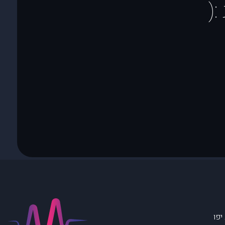
(
יפו