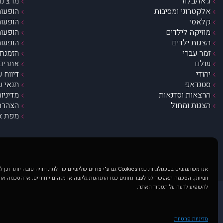
ג’אז/בלוז
מרצ’נדי
אלקטרוני ומסיבות
הופעות
קלאסי
הופעות
מוזיקה לילדים
הופעות
הצגות ילדים
הופעות
זמר עברי
הזמנת 
עולם
אתרים 
יהודי
דיווח 
סטנדאפ
תנאי ש
הרצאות וסדנאות
מדיניו
הצגות ומחול
הצהרת 
מפת א
אנו משתמשים בטכנולוגיות כמו Cookies גם ע"י צדדים שלישיים כדי לתת חוויה טובה
ושיווק. הסכמה תאפשר לנו לעבד נתונים כמו התנהגות גלישה או מזהים ייחודיים. אי־הסכמה או
להשפיע לרעה על תפקוד האתר.
@ כל הזכויות שמורות ל muzi.co.il . השימוש באתר זה כפוף לתנאי שימוש ופרטיות. שימוש בעמוד זה פירושה שהסכמת לפעול לפי תנאים אלו.
באתר מוצגים הופעות ואירועים 
מדיניות פרטיות