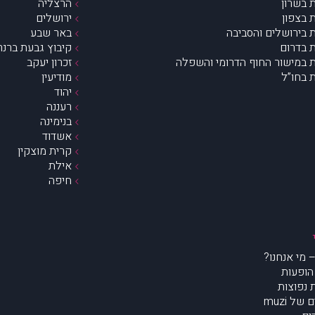
 בשרון
הרצליה
 בצפון
ירושלים
 בירושלים והסביבה
באר שבע
 בדרום
קיבוץ גבעת ברנר
 במישור החוף הדרומי והשפלה
זכרון יעקב
 בחו”ל
מודיעין
יהוד
רעננה
בנימינה
אשדוד
קרית מוצקין
אילת
חיפה
הופעות
נפוצות
של muzi