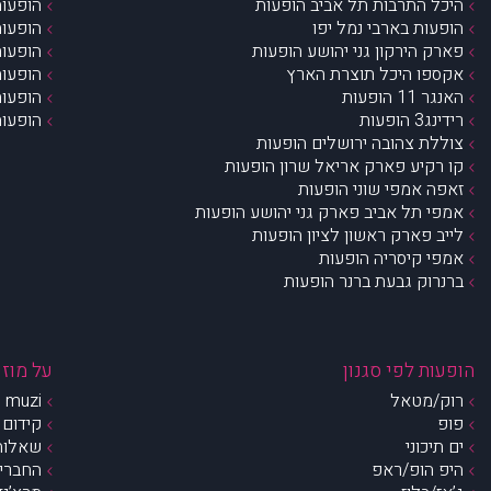
היכל התרבות תל אביב הופעות
הופעות
הופעות בארבי נמל יפו
הופעות
פארק הירקון גני יהושע הופעות
הופעות
אקספו היכל תוצרת הארץ
הופעות
האנגר 11 הופעות
הופעות
רידינג3 הופעות
הופעות
צוללת צהובה ירושלים הופעות
קו רקיע פארק אריאל שרון הופעות
זאפה אמפי שוני הופעות
אמפי תל אביב פארק גני יהושע הופעות
לייב פארק ראשון לציון הופעות
אמפי קיסריה הופעות
ברנרוק גבעת ברנר הופעות
הופעות לפי סגנון
על מוזי
רוק/מטאל
muzi – מי אנחנו?
פופ
קידום 
ים תיכוני
שאלות 
היפ הופ/ראפ
החברים 