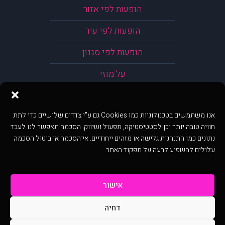
הופעות לפי אזור
הופעות לפי עיר
הופעות לפי סגנון
על מוזי
אנו משתמשים בטכנולוגיות כמו Cookies גם ע"י צדדים שלישיים כדי לתת
חוויה טובה יותר וכן לסטטיסטיקה, תפעול ושיווק. הסכמה תאפשר לנו לעבד
נתונים כמו התנהגות גלישה או מזהים ייחודיים. אי־הסכמה או ביטול הסכמה
עלולים להשפיע לרעה על תפקוד האתר.
אישור
דחיה
@ כל הזכויות שמורות ל muzi.co.il . השימוש באתר זה כפוף לתנאי שימוש ופרטיות.
שימוש בעמוד זה פירושה שהסכמת לפעול לפי תנאים אלו.