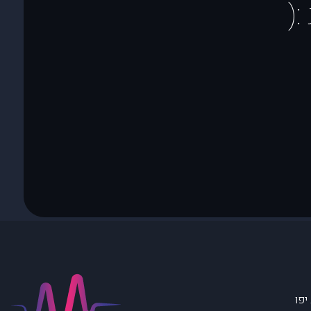
(
יפו