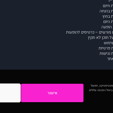
יז
 חינם
 בהנחה
 בחוץ
 היום
הופעה
מורשים – כרטיסים להופעות
על תוכן לא תקין
ימוש
ת פרטיות
נגישות
תר
 יותר וכן לסטטיסטיקה, תפעול
 ביטול הסכמה עלולים
אישור
המתפרסמים באתר ע"י הקהילה as is ללא בדיקה. נתוני ההופעות אינם באחריות muzi.
Developed by Digiproduct - Digital Solutions Ltd.