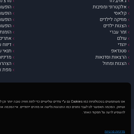
ג’אז/בלוז
מרצ’נדי
אלקטרוני ומסיבות
הופעות
קלאסי
הופעות
מוזיקה לילדים
הופעות
הצגות ילדים
הופעות
זמר עברי
הזמנת 
עולם
אתרים 
יהודי
דיווח 
סטנדאפ
תנאי ש
הרצאות וסדנאות
מדיניו
הצגות ומחול
הצהרת 
מפת א
אנו משתמשים בטכנולוגיות כמו Cookies גם ע"י צדדים שלישיים כדי לתת חוויה טובה
ושיווק. הסכמה תאפשר לנו לעבד נתונים כמו התנהגות גלישה או מזהים ייחודיים. אי־הסכמה או
להשפיע לרעה על תפקוד האתר.
@ כל הזכויות שמורות ל muzi.co.il . השימוש באתר זה כפוף לתנאי שימוש ופרטיות. שימוש בעמוד זה פירושה שהסכמת לפעול לפי תנאים אלו.
באתר מוצגים הופעות ואירועים 
מדיניות פרטיות