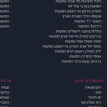
היכל התרבות תל אביב הופעות
הופעות
הופעות בארבי נמל יפו
הופעות
פארק הירקון גני יהושע הופעות
הופעות
אקספו היכל תוצרת הארץ
הופעות
האנגר 11 הופעות
הופעות
רידינג3 הופעות
הופעות
צוללת צהובה ירושלים הופעות
קו רקיע פארק אריאל שרון הופעות
זאפה אמפי שוני הופעות
אמפי תל אביב פארק גני יהושע הופעות
לייב פארק ראשון לציון הופעות
אמפי קיסריה הופעות
ברנרוק גבעת ברנר הופעות
הופעות לפי סגנון
על מוזי
רוק/מטאל
muzi – מי אנחנו?
פופ
קידום 
ים תיכוני
שאלות 
היפ הופ/ראפ
החברים 