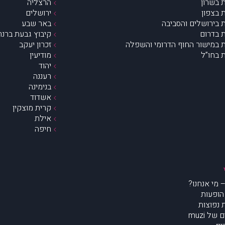
 בשרון
הרצליה
 בצפון
ירושלים
 בירושלים והסביבה
באר שבע
 בדרום
קיבוץ גבעת ברנר
 במישור החוף הדרומי והשפלה
זכרון יעקב
 בחו”ל
מודיעין
יהוד
רעננה
בנימינה
אשדוד
קרית מוצקין
אילת
חיפה
הופעות
נפוצות
של muzi