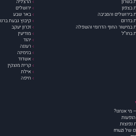
 בשרון
הרצליה
 בצפון
ירושלים
 בירושלים והסביבה
באר שבע
 בדרום
קיבוץ גבעת ברנר
 במישור החוף הדרומי והשפלה
זכרון יעקב
 בחו”ל
מודיעין
יהוד
רעננה
בנימינה
אשדוד
קרית מוצקין
אילת
חיפה
הופעות
נפוצות
של muzi