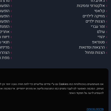
ג’אז/בלוז
מרצ’נדי
אלקטרוני ומסיבות
הופעות
קלאסי
הופעות
מוזיקה לילדים
הופעות
הצגות ילדים
הופעות
זמר עברי
הזמנת 
עולם
אתרים 
יהודי
דיווח 
סטנדאפ
תנאי ש
הרצאות וסדנאות
מדיניו
הצגות ומחול
הצהרת 
מפת א
אנו משתמשים בטכנולוגיות כמו Cookies גם ע"י צדדים שלישיים כדי לתת חוויה טובה
ושיווק. הסכמה תאפשר לנו לעבד נתונים כמו התנהגות גלישה או מזהים ייחודיים. אי־הסכמה או
להשפיע לרעה על תפקוד האתר.
@ כל הזכויות שמורות ל muzi.co.il . השימוש באתר זה כפוף לתנאי שימוש ופרטיות. שימוש בעמוד זה פירושה שהסכמת לפעול לפי תנאים אלו.
באתר מוצגים הופעות ואירועים 
מדיניות פרטיות