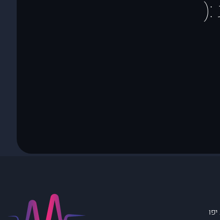
(
יפו