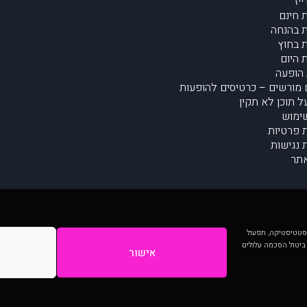
יז
 חינם
 בהנחה
 בחוץ
 היום
הופעה
מורשים – כרטיסים להופעות
על תוכן לא תקין
ימוש
ת פרטיות
נגישות
תר
 יותר וכן לסטטיסטיקה, תפעול
 ביטול הסכמה עלולים
אישור
המתפרסמים באתר ע"י הקהילה as is ללא בדיקה. נתוני ההופעות אינם באחריות muzi.
Developed by Digiproduct - Digital Solutions Ltd.