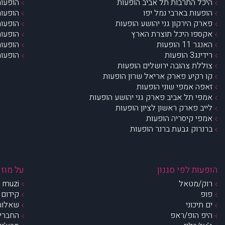
היכל התרבות תל אביב הופעות
הופעות
הופעות בארבי נמל יפו
הופעות
פארק הירקון גני יהושע הופעות
הופעות
אקספו היכל תוצרת הארץ
הופעות
האנגר 11 הופעות
הופעות
רידינג3 הופעות
הופעות
צוללת צהובה ירושלים הופעות
קו רקיע פארק אריאל שרון הופעות
זאפה אמפי שוני הופעות
אמפי תל אביב פארק גני יהושע הופעות
לייב פארק ראשון לציון הופעות
אמפי קיסריה הופעות
ברנרוק גבעת ברנר הופעות
הופעות לפי סגנון
על מוזי
רוק/מטאל
muzi – מי אנחנו?
פופ
קידום 
ים תיכוני
שאלות 
היפ הופ/ראפ
החברים 