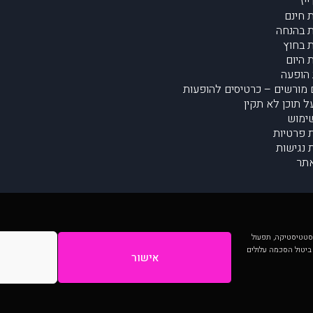
יז
 חינם
 בהנחה
 בחוץ
 היום
הופעה
מורשים – כרטיסים להופעות
על תוכן לא תקין
ימוש
ת פרטיות
נגישות
תר
 יותר וכן לסטטיסטיקה, תפעול
 ביטול הסכמה עלולים
אישור
המתפרסמים באתר ע"י הקהילה as is ללא בדיקה. נתוני ההופעות אינם באחריות muzi.
Developed by Digiproduct - Digital Solutions Ltd.