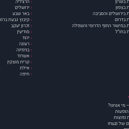
 בשרון
הרצליה
 בצפון
ירושלים
 בירושלים והסביבה
באר שבע
 בדרום
קיבוץ גבעת ברנר
 במישור החוף הדרומי והשפלה
זכרון יעקב
 בחו”ל
מודיעין
יהוד
רעננה
בנימינה
אשדוד
קרית מוצקין
אילת
חיפה
הופעות
נפוצות
של muzi