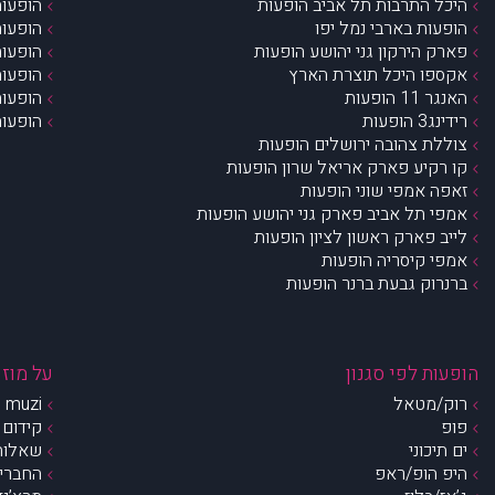
היכל התרבות תל אביב הופעות
הופעות
הופעות בארבי נמל יפו
הופעות
פארק הירקון גני יהושע הופעות
הופעות
אקספו היכל תוצרת הארץ
הופעות
האנגר 11 הופעות
הופעות
רידינג3 הופעות
הופעות
צוללת צהובה ירושלים הופעות
קו רקיע פארק אריאל שרון הופעות
זאפה אמפי שוני הופעות
אמפי תל אביב פארק גני יהושע הופעות
לייב פארק ראשון לציון הופעות
אמפי קיסריה הופעות
ברנרוק גבעת ברנר הופעות
הופעות לפי סגנון
על מוזי
רוק/מטאל
muzi – מי אנחנו?
פופ
קידום 
ים תיכוני
שאלות 
היפ הופ/ראפ
החברים 