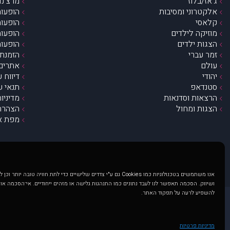
ג’אז/בלוז
מרצ’נדי
אלקטרוני ומסיבות
הופעות
קלאסי
הופעות
מוזיקה לילדים
הופעות
הצגות ילדים
הופעות
זמר עברי
הזמנת 
עולם
אתרים 
יהודי
דיווח 
סטנדאפ
תנאי ש
הרצאות וסדנאות
מדיניו
הצגות ומחול
הצהרת 
מפת א
אנו משתמשים בטכנולוגיות כמו Cookies גם ע"י צדדים שלישיים כדי לתת חוויה טובה
ושיווק. הסכמה תאפשר לנו לעבד נתונים כמו התנהגות גלישה או מזהים ייחודיים. אי־הסכמה או
להשפיע לרעה על תפקוד האתר.
@ כל הזכויות שמורות ל muzi.co.il . השימוש באתר זה כפוף לתנאי שימוש ופרטיות. שימוש בעמוד זה פירושה שהסכמת לפעול לפי תנאים אלו.
באתר מוצגים הופעות ואירועים 
מדיניות פרטיות