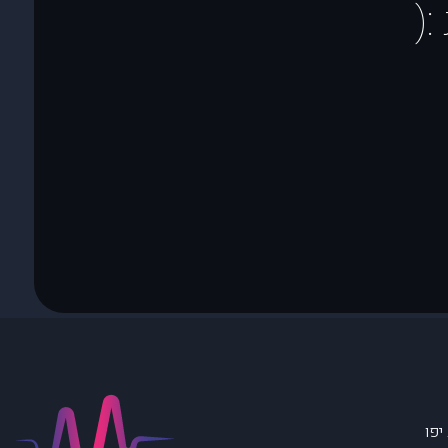
(
יפו