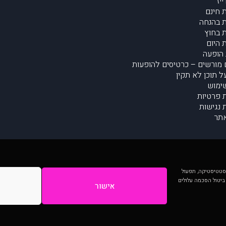
יז
 חינם
 בהנחה
 בחוץ
 היום
הופעה
מורשים – כרטיסים להופעות
על תוכן לא תקין
ימוש
ת פרטיות
נגישות
תר
 יותר וכן לסטטיסטיקה, תפעול
 ביטול הסכמה עלולים
אישור
המתפרסמים באתר ע"י הקהילה as is ללא בדיקה. נתוני ההופעות אינם באחריות muzi.
Developed by Digiproduct - Digital Solutions Ltd.