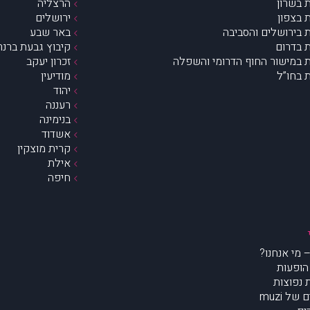
 בשרון
הרצליה
 בצפון
ירושלים
 בירושלים והסביבה
באר שבע
 בדרום
קיבוץ גבעת ברנר
 במישור החוף הדרומי והשפלה
זכרון יעקב
 בחו”ל
מודיעין
יהוד
רעננה
בנימינה
אשדוד
קרית מוצקין
אילת
חיפה
הופעות
נפוצות
של muzi