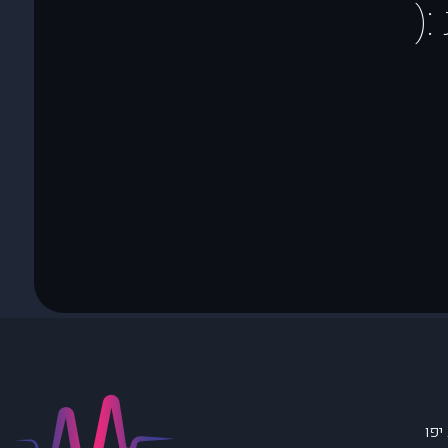
(
יפו