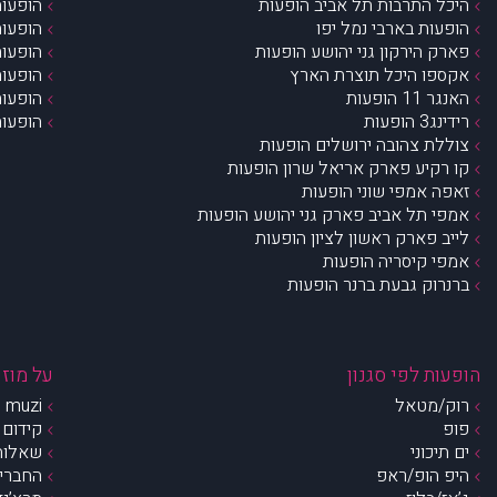
היכל התרבות תל אביב הופעות
הופעות
הופעות בארבי נמל יפו
הופעות
פארק הירקון גני יהושע הופעות
הופעות
אקספו היכל תוצרת הארץ
הופעות
האנגר 11 הופעות
הופעות
רידינג3 הופעות
הופעות
צוללת צהובה ירושלים הופעות
קו רקיע פארק אריאל שרון הופעות
זאפה אמפי שוני הופעות
אמפי תל אביב פארק גני יהושע הופעות
לייב פארק ראשון לציון הופעות
אמפי קיסריה הופעות
ברנרוק גבעת ברנר הופעות
הופעות לפי סגנון
על מוזי
רוק/מטאל
muzi – מי אנחנו?
פופ
קידום 
ים תיכוני
שאלות 
היפ הופ/ראפ
החברים 