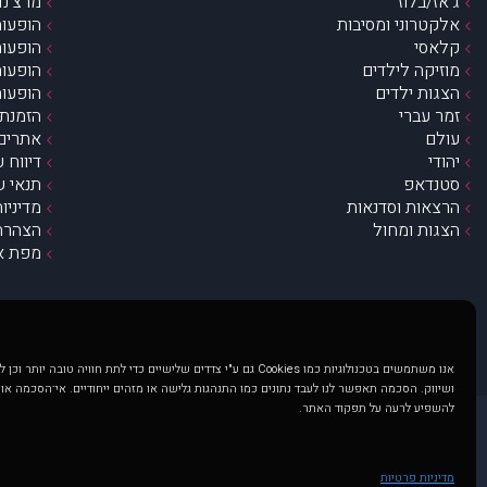
ג’אז/בלוז
מרצ’נדי
אלקטרוני ומסיבות
הופעות
קלאסי
הופעות
מוזיקה לילדים
הופעות
הצגות ילדים
הופעות
זמר עברי
הזמנת 
עולם
אתרים 
יהודי
דיווח 
סטנדאפ
תנאי ש
הרצאות וסדנאות
מדיניו
הצגות ומחול
הצהרת 
מפת א
אנו משתמשים בטכנולוגיות כמו Cookies גם ע"י צדדים שלישיים כדי לתת חוויה טובה
ושיווק. הסכמה תאפשר לנו לעבד נתונים כמו התנהגות גלישה או מזהים ייחודיים. אי־הסכמה או
להשפיע לרעה על תפקוד האתר.
@ כל הזכויות שמורות ל muzi.co.il . השימוש באתר זה כפוף לתנאי שימוש ופרטיות. שימוש בעמוד זה פירושה שהסכמת לפעול לפי תנאים אלו.
באתר מוצגים הופעות ואירועים 
מדיניות פרטיות