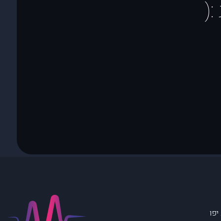
(
יפו