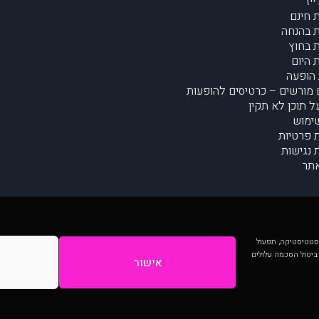
יז
 חינם
 בהנחה
 בחוץ
 היום
הופעה
מורשים – כרטיסים להופעות
על תוכן לא תקין
ימוש
ת פרטיות
נגישות
תר
 יותר וכן לסטטיסטיקה, תפעול
 ביטול הסכמה עלולים
אישור
המתפרסמים באתר ע"י הקהילה as is ללא בדיקה. נתוני ההופעות אינם באחריות muzi.
Developed by Digiproduct - Digital Solutions Ltd.