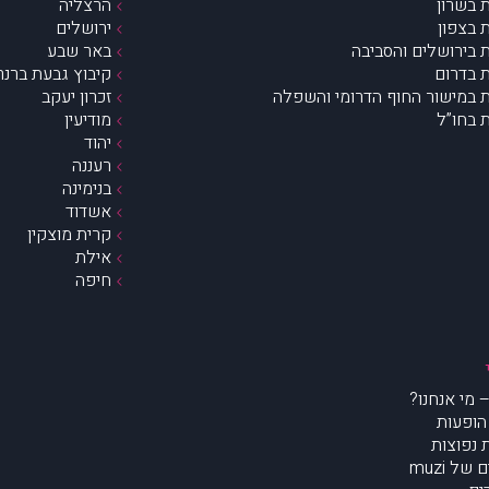
 בשרון
הרצליה
 בצפון
ירושלים
 בירושלים והסביבה
באר שבע
 בדרום
קיבוץ גבעת ברנר
 במישור החוף הדרומי והשפלה
זכרון יעקב
 בחו”ל
מודיעין
יהוד
רעננה
בנימינה
אשדוד
קרית מוצקין
אילת
חיפה
הופעות
נפוצות
של muzi