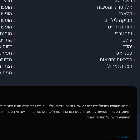
ג’אז/בלוז
מרצ’נדי
אלקטרוני ומסיבות
הופעות
קלאסי
הופעות
מוזיקה לילדים
הופעות
הצגות ילדים
הופעות
זמר עברי
הזמנת 
עולם
אתרים 
יהודי
דיווח 
סטנדאפ
תנאי ש
הרצאות וסדנאות
מדיניו
הצגות ומחול
הצהרת 
מפת א
אנו משתמשים בטכנולוגיות כמו Cookies גם ע"י צדדים שלישיים כדי לתת חוויה טובה
ושיווק. הסכמה תאפשר לנו לעבד נתונים כמו התנהגות גלישה או מזהים ייחודיים. אי־הסכמה או
להשפיע לרעה על תפקוד האתר.
@ כל הזכויות שמורות ל muzi.co.il . השימוש באתר זה כפוף לתנאי שימוש ופרטיות. שימוש בעמוד זה פירושה שהסכמת לפעול לפי תנאים אלו.
באתר מוצגים הופעות ואירועים 
מדיניות פרטיות