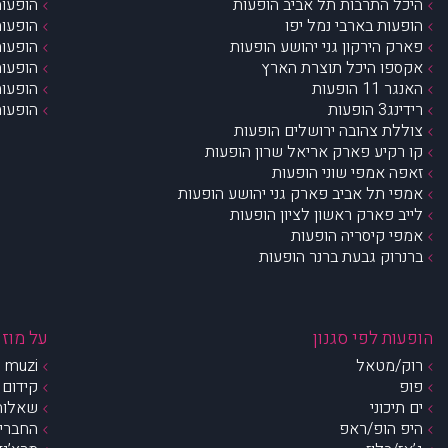
היכל התרבות תל אביב הופעות
הופעות
הופעות בארבי נמל יפו
הופעות
פארק הירקון גני יהושע הופעות
הופעות
אקספו היכל תוצרת הארץ
הופעות
האנגר 11 הופעות
הופעות
רידינג3 הופעות
הופעות
צוללת צהובה ירושלים הופעות
קו רקיע פארק אריאל שרון הופעות
זאפה אמפי שוני הופעות
אמפי תל אביב פארק גני יהושע הופעות
לייב פארק ראשון לציון הופעות
אמפי קיסריה הופעות
ברנרוק גבעת ברנר הופעות
הופעות לפי סגנון
על מוזי
רוק/מטאל
muzi – מי אנחנו?
פופ
קידום 
ים תיכוני
שאלות 
היפ הופ/ראפ
החברים 