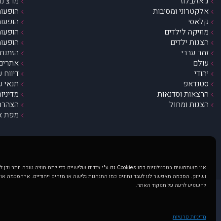
ג’אז/בלוז
מרצ’נדי
אלקטרוני ומסיבות
הופעות
קלאסי
הופעות
מוזיקה לילדים
הופעות
הצגות ילדים
הופעות
זמר עברי
הזמנת 
עולם
אתרים 
יהודי
דיווח 
סטנדאפ
תנאי ש
הרצאות וסדנאות
מדיניו
הצגות ומחול
הצהרת 
מפת א
אנו משתמשים בטכנולוגיות כמו Cookies גם ע"י צדדים שלישיים כדי לתת חוויה טובה
ושיווק. הסכמה תאפשר לנו לעבד נתונים כמו התנהגות גלישה או מזהים ייחודיים. אי־הסכמה או
להשפיע לרעה על תפקוד האתר.
@ כל הזכויות שמורות ל muzi.co.il . השימוש באתר זה כפוף לתנאי שימוש ופרטיות. שימוש בעמוד זה פירושה שהסכמת לפעול לפי תנאים אלו.
באתר מוצגים הופעות ואירועים 
מדיניות פרטיות