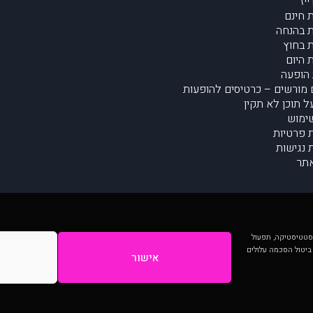
יז
 חינם
 בהנחה
 בחוץ
 היום
הופעה
מורשים – כרטיסים להופעות
על תוכן לא תקין
ימוש
ת פרטיות
נגישות
תר
 יותר וכן לסטטיסטיקה, תפעול
 ביטול הסכמה עלולים
אישור
המתפרסמים באתר ע"י הקהילה as is ללא בדיקה. נתוני ההופעות אינם באחריות muzi.
Developed by Digiproduct - Digital Solutions Ltd.