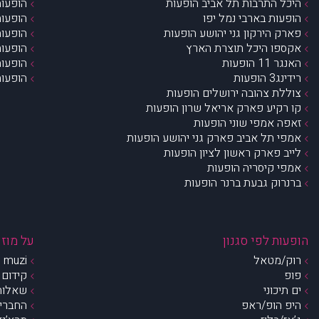
היכל התרבות תל אביב הופעות
הופעות
הופעות בארבי נמל יפו
הופעות
פארק הירקון גני יהושע הופעות
הופעות
אקספו היכל תוצרת הארץ
הופעות
האנגר 11 הופעות
הופעות
רידינג3 הופעות
הופעות
צוללת צהובה ירושלים הופעות
קו רקיע פארק אריאל שרון הופעות
זאפה אמפי שוני הופעות
אמפי תל אביב פארק גני יהושע הופעות
לייב פארק ראשון לציון הופעות
אמפי קיסריה הופעות
ברנרוק גבעת ברנר הופעות
הופעות לפי סגנון
על מוזי
רוק/מטאל
muzi – מי אנחנו?
פופ
קידום 
ים תיכוני
שאלות 
היפ הופ/ראפ
החברים 