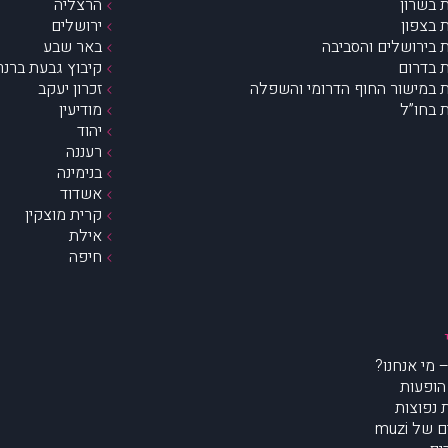
 בשרון
הרצליה
 בצפון
ירושלים
 בירושלים והסביבה
באר שבע
 בדרום
קיבוץ גבעת ברנר
 במישור החוף הדרומי והשפלה
זכרון יעקב
 בחו”ל
מודיעין
יהוד
רעננה
בנימינה
אשדוד
קרית מוצקין
אילת
חיפה
הופעות
נפוצות
של muzi