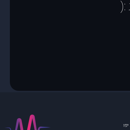
(
יפו