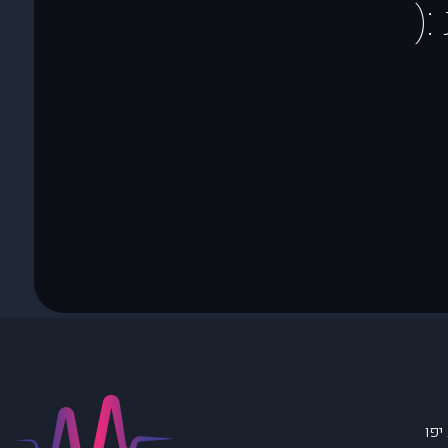
(
יפו