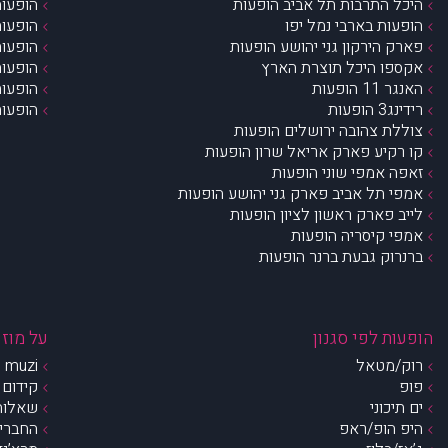
היכל התרבות תל אביב הופעות
הופעות
הופעות בארבי נמל יפו
הופעות
פארק הירקון גני יהושע הופעות
הופעות
אקספו היכל תוצרת הארץ
הופעות
האנגר 11 הופעות
הופעות
רידינג3 הופעות
הופעות
צוללת צהובה ירושלים הופעות
קו רקיע פארק אריאל שרון הופעות
זאפה אמפי שוני הופעות
אמפי תל אביב פארק גני יהושע הופעות
לייב פארק ראשון לציון הופעות
אמפי קיסריה הופעות
ברנרוק גבעת ברנר הופעות
הופעות לפי סגנון
על מוזי
רוק/מטאל
muzi – מי אנחנו?
פופ
קידום 
ים תיכוני
שאלות 
היפ הופ/ראפ
החברים 