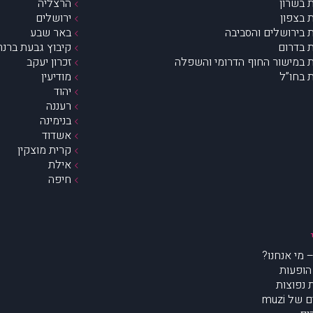
 בשרון
הרצליה
 בצפון
ירושלים
 בירושלים והסביבה
באר שבע
 בדרום
קיבוץ גבעת ברנר
 במישור החוף הדרומי והשפלה
זכרון יעקב
 בחו”ל
מודיעין
יהוד
רעננה
בנימינה
אשדוד
קרית מוצקין
אילת
חיפה
הופעות
נפוצות
של muzi