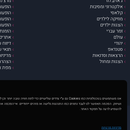
ג’אז/בלוז
מרצ’נדי
אלקטרוני ומסיבות
הופעות
קלאסי
הופעות
מוזיקה לילדים
הופעות
הצגות ילדים
הופעות
זמר עברי
הזמנת 
עולם
אתרים 
יהודי
דיווח 
סטנדאפ
תנאי ש
הרצאות וסדנאות
מדיניו
הצגות ומחול
הצהרת 
מפת א
אנו משתמשים בטכנולוגיות כמו Cookies גם ע"י צדדים שלישיים כדי לתת חוויה טובה
ושיווק. הסכמה תאפשר לנו לעבד נתונים כמו התנהגות גלישה או מזהים ייחודיים. אי־הסכמה או
להשפיע לרעה על תפקוד האתר.
@ כל הזכויות שמורות ל muzi.co.il . השימוש באתר זה כפוף לתנאי שימוש ופרטיות. שימוש בעמוד זה פירושה שהסכמת לפעול לפי תנאים אלו.
באתר מוצגים הופעות ואירועים 
מדיניות פרטיות