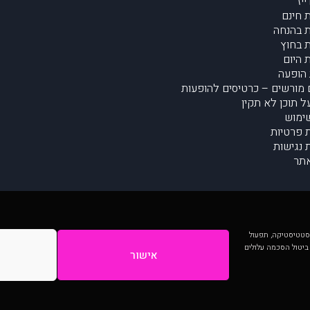
יז
 חינם
 בהנחה
 בחוץ
 היום
הופעה
מורשים – כרטיסים להופעות
על תוכן לא תקין
ימוש
ת פרטיות
נגישות
תר
 יותר וכן לסטטיסטיקה, תפעול
 ביטול הסכמה עלולים
אישור
המתפרסמים באתר ע"י הקהילה as is ללא בדיקה. נתוני ההופעות אינם באחריות muzi.
Developed by Digiproduct - Digital Solutions Ltd.