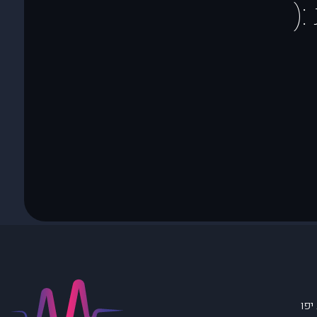
(
יפו