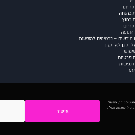
יז
 חינם
 בהנחה
 בחוץ
 היום
הופעה
מורשים – כרטיסים להופעות
על תוכן לא תקין
ימוש
ת פרטיות
נגישות
תר
 יותר וכן לסטטיסטיקה, תפעול
 ביטול הסכמה עלולים
אישור
המתפרסמים באתר ע"י הקהילה as is ללא בדיקה. נתוני ההופעות אינם באחריות muzi.
Developed by Digiproduct - Digital Solutions Ltd.