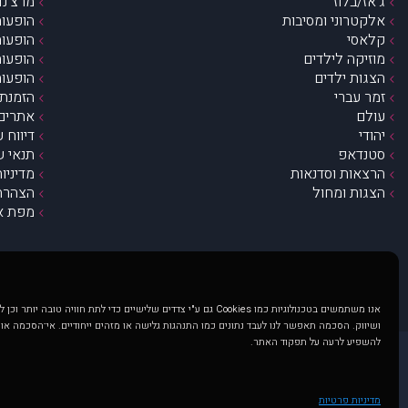
ג’אז/בלוז
מרצ’נדי
אלקטרוני ומסיבות
הופעות
קלאסי
הופעות
מוזיקה לילדים
הופעות
הצגות ילדים
הופעות
זמר עברי
הזמנת 
עולם
אתרים 
יהודי
דיווח 
סטנדאפ
תנאי ש
הרצאות וסדנאות
מדיניו
הצגות ומחול
הצהרת 
מפת א
אנו משתמשים בטכנולוגיות כמו Cookies גם ע"י צדדים שלישיים כדי לתת חוויה טובה
ושיווק. הסכמה תאפשר לנו לעבד נתונים כמו התנהגות גלישה או מזהים ייחודיים. אי־הסכמה או
להשפיע לרעה על תפקוד האתר.
@ כל הזכויות שמורות ל muzi.co.il . השימוש באתר זה כפוף לתנאי שימוש ופרטיות. שימוש בעמוד זה פירושה שהסכמת לפעול לפי תנאים אלו.
באתר מוצגים הופעות ואירועים 
מדיניות פרטיות