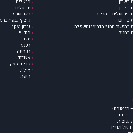
 בשרון
הרצליה
 בצפון
ירושלים
 בירושלים והסביבה
באר שבע
 בדרום
קיבוץ גבעת ברנר
 במישור החוף הדרומי והשפלה
זכרון יעקב
 בחו”ל
מודיעין
יהוד
רעננה
בנימינה
אשדוד
קרית מוצקין
אילת
חיפה
הופעות
נפוצות
של muzi