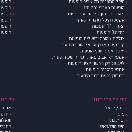
היכל התרבות תל אביב הופעות
הופעות
הופעות בארבי נמל יפו
הופעות
פארק הירקון גני יהושע הופעות
הופעות
אקספו היכל תוצרת הארץ
הופעות
האנגר 11 הופעות
הופעות
רידינג3 הופעות
הופעות
צוללת צהובה ירושלים הופעות
קו רקיע פארק אריאל שרון הופעות
זאפה אמפי שוני הופעות
אמפי תל אביב פארק גני יהושע הופעות
לייב פארק ראשון לציון הופעות
אמפי קיסריה הופעות
ברנרוק גבעת ברנר הופעות
הופעות לפי סגנון
על מוזי
רוק/מטאל
muzi – מי אנחנו?
פופ
קידום 
ים תיכוני
שאלות 
היפ הופ/ראפ
החברים 