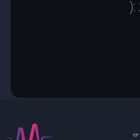
(
יפו