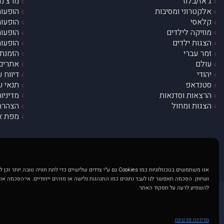
ג’אז/בלוז
מרצ’נדי
אלקטרוני ומסיבות
הופעות
קלאסי
הופעות
מוזיקה לילדים
הופעות
הצגות ילדים
הופעות
זמר עברי
הזמנת 
עולם
אתרים 
יהודי
דיווח 
סטנדאפ
תנאי ש
הרצאות וסדנאות
מדיניו
הצגות ומחול
הצהרת 
מפת א
אנו משתמשים בטכנולוגיות כמו Cookies גם ע"י צדדים שלישיים כדי לתת חוויה טובה
ושיווק. הסכמה תאפשר לנו לעבד נתונים כמו התנהגות גלישה או מזהים ייחודיים. אי־הסכמה או
להשפיע לרעה על תפקוד האתר.
@ כל הזכויות שמורות ל muzi.co.il . השימוש באתר זה כפוף לתנאי שימוש ופרטיות. שימוש בעמוד זה פירושה שהסכמת לפעול לפי תנאים אלו.
באתר מוצגים הופעות ואירועים 
מדיניות פרטיות