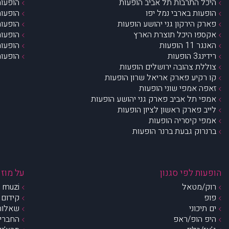
היכל התרבות תל אביב הופעות
הופעות
הופעות בארבי נמל יפו
הופעות
פארק הירקון גני יהושע הופעות
הופעות
אקספו היכל תוצרת הארץ
הופעות
האנגר 11 הופעות
הופעות
רידינג3 הופעות
הופעות
צוללת צהובה ירושלים הופעות
קו רקיע פארק אריאל שרון הופעות
זאפה אמפי שוני הופעות
אמפי תל אביב פארק גני יהושע הופעות
לייב פארק ראשון לציון הופעות
אמפי קיסריה הופעות
ברנרוק גבעת ברנר הופעות
הופעות לפי סגנון
על מוזי
רוק/מטאל
muzi – מי אנחנו?
פופ
קידום 
ים תיכוני
שאלות 
היפ הופ/ראפ
החברים 