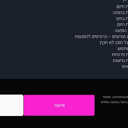
יז
 חינם
 בהנחה
 בחוץ
 היום
הופעה
מורשים – כרטיסים להופעות
על תוכן לא תקין
ימוש
ת פרטיות
נגישות
תר
 יותר וכן לסטטיסטיקה, תפעול
 ביטול הסכמה עלולים
אישור
המתפרסמים באתר ע"י הקהילה as is ללא בדיקה. נתוני ההופעות אינם באחריות muzi.
Developed by Digiproduct - Digital Solutions Ltd.