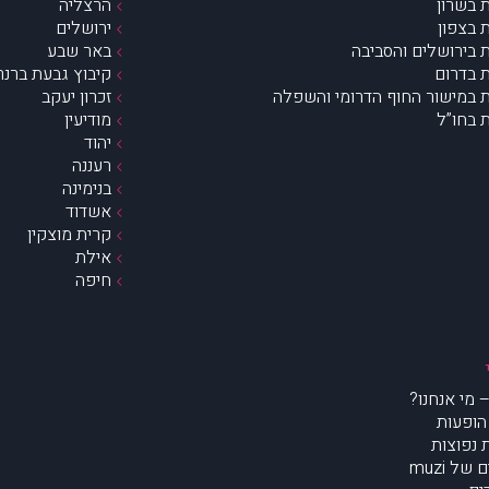
 בשרון
הרצליה
 בצפון
ירושלים
 בירושלים והסביבה
באר שבע
 בדרום
קיבוץ גבעת ברנר
 במישור החוף הדרומי והשפלה
זכרון יעקב
 בחו”ל
מודיעין
יהוד
רעננה
בנימינה
אשדוד
קרית מוצקין
אילת
חיפה
הופעות
נפוצות
של muzi