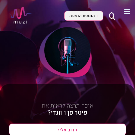
הוספת הופעה
+
איפה תרצה לראות את
פיטר פן ו-וונדי?