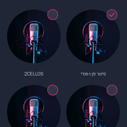
פיטר פן ו-וונדי
2CELLOS