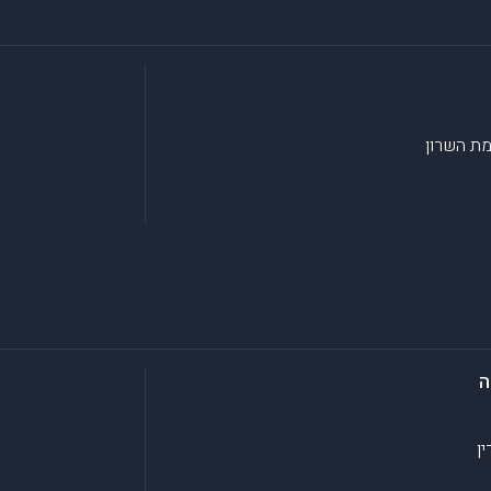
ת השרון
ה
ין