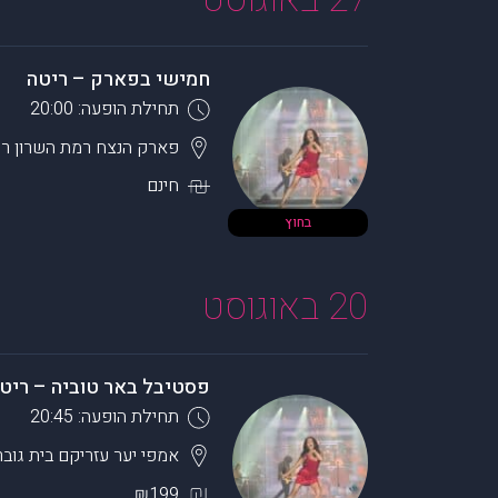
חמישי בפארק – ריטה
תחילת הופעה: 20:00
פארק הנצח רמת השרון
רמ
חינם
בחוץ
20 באוגוסט
פסטיבל באר טוביה – ריט
תחילת הופעה: 20:45
אמפי יער עזריקם
בית גובר
₪199