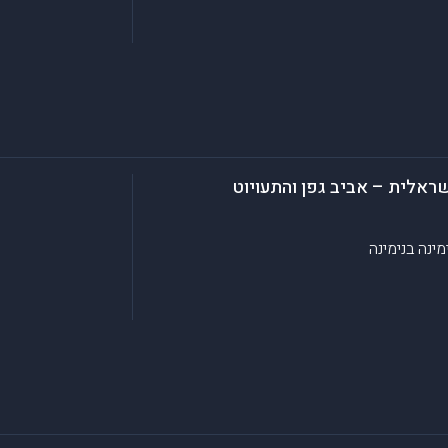
שראלית – אביב גפן והתעויוט
ימינה
בנימינה