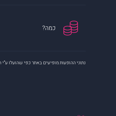
כמה?
נתוני ההופעות מופיעים באתר כפי שהועלו ע"י הקהילה. muzi לא לוקחת אחריות על המיי