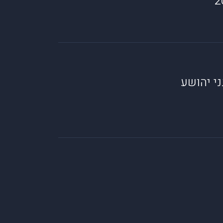
י יהושע