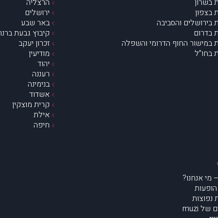
 בשרון
הרצליה
 בצפון
ירושלים
 בירושלים והסביבה
באר שבע
 בדרום
קיבוץ גבעת ברנר
 במישור החוף הדרומי והשפלה
זכרון יעקב
 בחו”ל
מודיעין
יהוד
רעננה
בנימינה
אשדוד
קרית מוצקין
אילת
חיפה
הופעות
נפוצות
של muzi