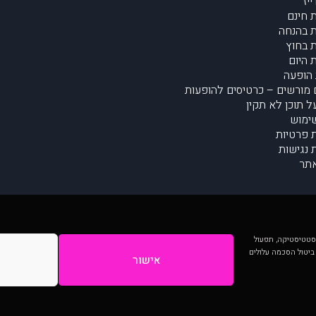
יז
 חינם
 בהנחה
 בחוץ
 היום
הופעה
מורשים – כרטיסים להופעות
על תוכן לא תקין
ימוש
ת פרטיות
נגישות
תר
 יותר וכן לסטטיסטיקה, תפעול
 ביטול הסכמה עלולים
אישור
המתפרסמים באתר ע"י הקהילה as is ללא בדיקה. נתוני ההופעות אינם באחריות muzi.
Developed by Digiproduct - Digital Solutions Ltd.