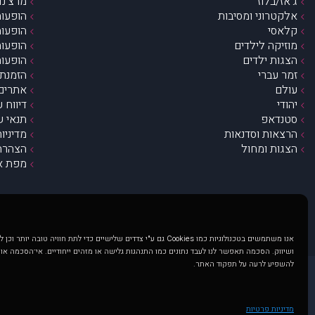
ג’אז/בלוז
מרצ’נדי
אלקטרוני ומסיבות
הופעות
קלאסי
הופעות
מוזיקה לילדים
הופעות
הצגות ילדים
הופעות
זמר עברי
הזמנת 
עולם
אתרים 
יהודי
דיווח 
סטנדאפ
תנאי ש
הרצאות וסדנאות
מדיניו
הצגות ומחול
הצהרת 
מפת א
אנו משתמשים בטכנולוגיות כמו Cookies גם ע"י צדדים שלישיים כדי לתת חוויה טובה
ושיווק. הסכמה תאפשר לנו לעבד נתונים כמו התנהגות גלישה או מזהים ייחודיים. אי־הסכמה או
להשפיע לרעה על תפקוד האתר.
@ כל הזכויות שמורות ל muzi.co.il . השימוש באתר זה כפוף לתנאי שימוש ופרטיות. שימוש בעמוד זה פירושה שהסכמת לפעול לפי תנאים אלו.
באתר מוצגים הופעות ואירועים 
מדיניות פרטיות