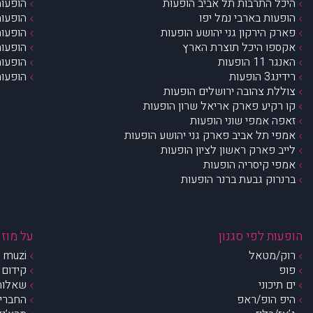
היכל התרבות תל אביב הופעות
הופעות
הופעות בארבי נמל יפו
הופעות
פארק הירקון גני יהושע הופעות
הופעות
אקספו היכל תוצרת הארץ
הופעות
האנגר 11 הופעות
הופעות
רידינג3 הופעות
הופעות
צוללת צהובה ירושלים הופעות
קו רקיע פארק אריאל שרון הופעות
זאפה אמפי שוני הופעות
אמפי תל אביב פארק גני יהושע הופעות
לייב פארק ראשון לציון הופעות
אמפי קיסריה הופעות
ברנרוק גבעת ברנר הופעות
הופעות לפי סגנון
על מוזי
רוק/מטאל
muzi – מי אנחנו?
פופ
קידום 
ים תיכוני
שאלות 
היפ הופ/ראפ
החברים 