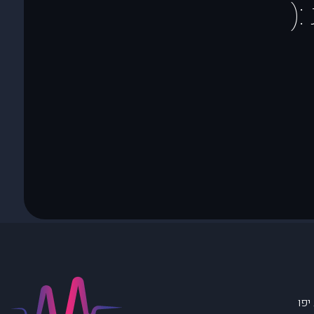
(
יפו