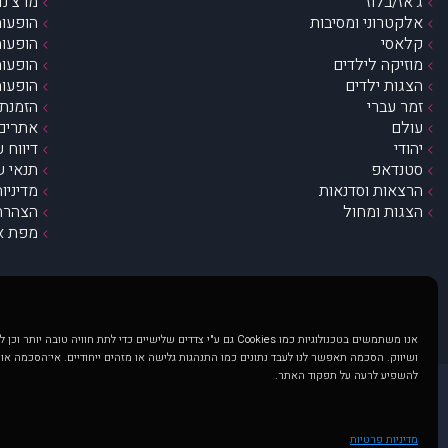
ג’אז/בלוז
מרצ’נדי
אלקטרוני ומסיבות
הופעות
קלאסי
הופעות
מוזיקה לילדים
הופעות
הצגות ילדים
הופעות
זמר עברי
הזמנת 
עולם
אתרים 
יהודי
דיווח 
סטנדאפ
תנאי ש
הרצאות וסדנאות
מדיניו
הצגות ומחול
הצהרת 
מפת א
אנו משתמשים בטכנולוגיות כמו Cookies גם ע"י צדדים שלישיים כדי לתת חוויה טובה
ושיווק. הסכמה תאפשר לנו לעבד נתונים כמו התנהגות גלישה או מזהים ייחודיים. אי־הסכמה או
להשפיע לרעה על תפקוד האתר.
@ כל הזכויות שמורות ל muzi.co.il . השימוש באתר זה כפוף לתנאי שימוש ופרטיות. שימוש בעמוד זה פירושה שהסכמת לפעול לפי תנאים אלו.
באתר מוצגים הופעות ואירועים 
מדיניות פרטיות