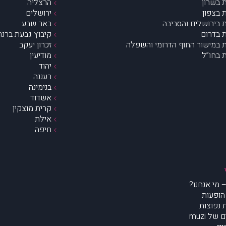
 בשרון
הרצליה
 בצפון
ירושלים
 בירושלים והסביבה
באר שבע
 בדרום
קיבוץ גבעת ברנר
 במישור החוף הדרומי והשפלה
זכרון יעקב
 בחו”ל
מודיעין
יהוד
רעננה
בנימינה
אשדוד
קרית מוצקין
אילת
חיפה
הופעות
נפוצות
של muzi