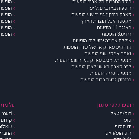
היכל התרבות תל אביב הופעות
הופעות
הופעות בארבי נמל יפו
הופעות
פארק הירקון גני יהושע הופעות
הופעות
אקספו היכל תוצרת הארץ
הופעות
האנגר 11 הופעות
הופעות
רידינג3 הופעות
הופעות
צוללת צהובה ירושלים הופעות
קו רקיע פארק אריאל שרון הופעות
זאפה אמפי שוני הופעות
אמפי תל אביב פארק גני יהושע הופעות
לייב פארק ראשון לציון הופעות
אמפי קיסריה הופעות
ברנרוק גבעת ברנר הופעות
הופעות לפי סגנון
על מוזי
רוק/מטאל
muzi – מי אנחנו?
פופ
קידום 
ים תיכוני
שאלות 
היפ הופ/ראפ
החברים 