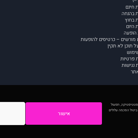
יז
 חינם
 בהנחה
 בחוץ
 היום
הופעה
מורשים – כרטיסים להופעות
על תוכן לא תקין
ימוש
ת פרטיות
נגישות
תר
 יותר וכן לסטטיסטיקה, תפעול
 ביטול הסכמה עלולים
אישור
המתפרסמים באתר ע"י הקהילה as is ללא בדיקה. נתוני ההופעות אינם באחריות muzi.
Developed by Digiproduct - Digital Solutions Ltd.