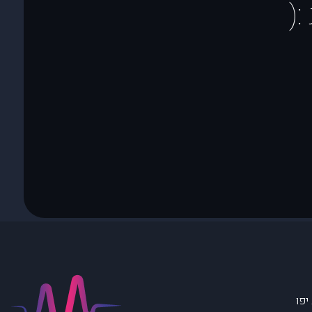
(
יפו