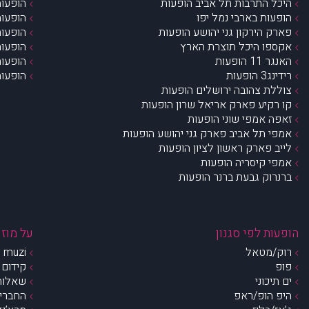
היכל התרבות תל אביב הופעות
הופעות
הופעות בארבי נמל יפו
הופעות
פארק הירקון גני יהושע הופעות
הופעות
אקספו היכל תוצרת הארץ
הופעות
האנגר 11 הופעות
הופעות
רידינג3 הופעות
הופעות
צוללת צהובה ירושלים הופעות
קו רקיע פארק אריאל שרון הופעות
זאפה אמפי שוני הופעות
אמפי תל אביב פארק גני יהושע הופעות
לייב פארק ראשון לציון הופעות
אמפי קיסריה הופעות
ברנרוק גבעת ברנר הופעות
הופעות לפי סגנון
על מוזי
רוק/מטאל
muzi – מי אנחנו?
פופ
קידום 
ים תיכוני
שאלות 
היפ הופ/ראפ
החברים 