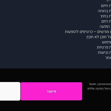
יז
 חינם
 בהנחה
 בחוץ
 היום
הופעה
מורשים – כרטיסים להופעות
על תוכן לא תקין
ימוש
ת פרטיות
נגישות
תר
 יותר וכן לסטטיסטיקה, תפעול
 ביטול הסכמה עלולים
אישור
המתפרסמים באתר ע"י הקהילה as is ללא בדיקה. נתוני ההופעות אינם באחריות muzi.
Developed by Digiproduct - Digital Solutions Ltd.