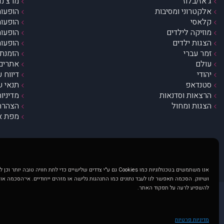
ג’אז/בלוז
מרצ’נדי
אלקטרוני ומסיבות
הופעות
קלאסי
הופעות
מוזיקה לילדים
הופעות
הצגות ילדים
הופעות
זמר עברי
הזמנת 
עולם
אתרים 
יהודי
דיווח 
סטנדאפ
תנאי ש
הרצאות וסדנאות
מדיניו
הצגות ומחול
הצהרת 
מפת א
אנו משתמשים בטכנולוגיות כמו Cookies גם ע"י צדדים שלישיים כדי לתת חוויה טובה
ושיווק. הסכמה תאפשר לנו לעבד נתונים כמו התנהגות גלישה או מזהים ייחודיים. אי־הסכמה או
להשפיע לרעה על תפקוד האתר.
@ כל הזכויות שמורות ל muzi.co.il . השימוש באתר זה כפוף לתנאי שימוש ופרטיות. שימוש בעמוד זה פירושה שהסכמת לפעול לפי תנאים אלו.
באתר מוצגים הופעות ואירועים 
מדיניות פרטיות