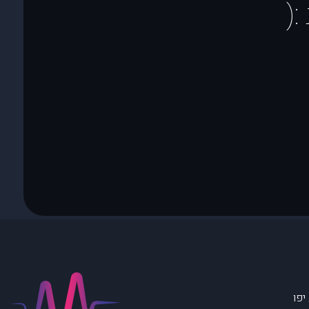
(
יפו