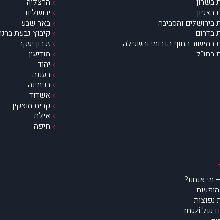
 בשרון
הרצליה
 בצפון
ירושלים
 בירושלים והסביבה
באר שבע
 בדרום
קיבוץ גבעת ברנר
 במישור החוף הדרומי והשפלה
זכרון יעקב
 בחו”ל
מודיעין
יהוד
רעננה
בנימינה
אשדוד
קרית מוצקין
אילת
חיפה
הופעות
נפוצות
של muzi