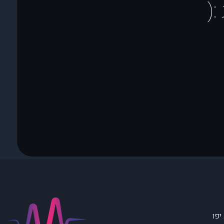
(
יפו