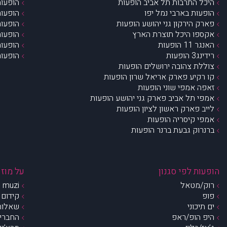
היכל התרבות תל אביב הופעות
הופעות
הופעות בארבי נמל יפו
הופעות
פארק הירקון גני יהושע הופעות
הופעות
אקספו היכל תוצרת הארץ
הופעות
האנגר 11 הופעות
הופעות
רידינג3 הופעות
הופעות
צוללת צהובה ירושלים הופעות
קו רקיע פארק אריאל שרון הופעות
זאפה אמפי שוני הופעות
אמפי תל אביב פארק גני יהושע הופעות
לייב פארק ראשון לציון הופעות
אמפי קיסריה הופעות
ברנרוק גבעת ברנר הופעות
הופעות לפי סגנון
על מוזי
רוק/מטאל
muzi – מי אנחנו?
פופ
קידום 
ים תיכוני
שאלות 
היפ הופ/ראפ
החברים 