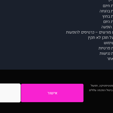
יז
 חינם
 בהנחה
 בחוץ
 היום
הופעה
מורשים – כרטיסים להופעות
על תוכן לא תקין
ימוש
ת פרטיות
נגישות
תר
 יותר וכן לסטטיסטיקה, תפעול
 ביטול הסכמה עלולים
אישור
המתפרסמים באתר ע"י הקהילה as is ללא בדיקה. נתוני ההופעות אינם באחריות muzi.
Developed by Digiproduct - Digital Solutions Ltd.