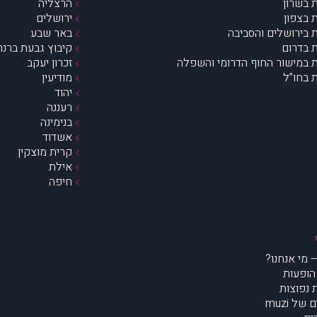
 בשרון
הרצליה
 בצפון
ירושלים
 בירושלים והסביבה
באר שבע
 בדרום
קיבוץ גבעת ברנר
 במישור החוף הדרומי והשפלה
זכרון יעקב
 בחו”ל
מודיעין
יהוד
רעננה
בנימינה
אשדוד
קרית מוצקין
אילת
חיפה
הופעות
נפוצות
של muzi