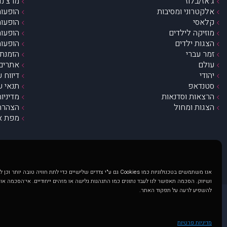
ג’אז/בלוז
מרצ’נדי
אלקטרוני ומסיבות
הופעות
קלאסי
הופעות
מוזיקה לילדים
הופעות
הצגות ילדים
הופעות
זמר עברי
הזמנת 
עולם
אתרים 
יהודי
דיווח 
סטנדאפ
תנאי ש
הרצאות וסדנאות
מדיניו
הצגות ומחול
הצהרת 
מפת א
אנו משתמשים בטכנולוגיות כמו Cookies גם ע"י צדדים שלישיים כדי לתת חוויה טובה
ושיווק. הסכמה תאפשר לנו לעבד נתונים כמו התנהגות גלישה או מזהים ייחודיים. אי־הסכמה או
להשפיע לרעה על תפקוד האתר.
@ כל הזכויות שמורות ל muzi.co.il . השימוש באתר זה כפוף לתנאי שימוש ופרטיות. שימוש בעמוד זה פירושה שהסכמת לפעול לפי תנאים אלו.
באתר מוצגים הופעות ואירועים 
מדיניות פרטיות