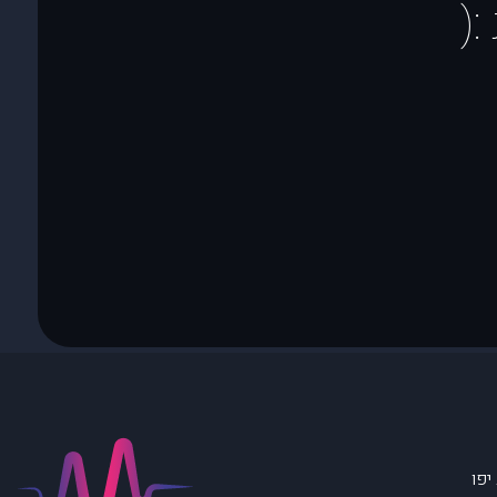
(
יפו