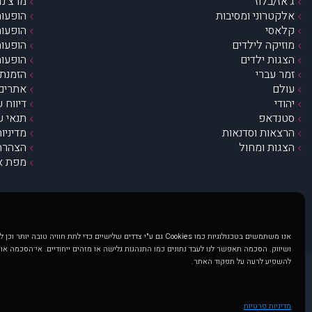
ג’אז/בלוז
מרצ’נדי
אלקטרוני ומסיבות
הופעות
קלאסי
הופעות
מוזיקה לילדים
הופעות
הצגות ילדים
הופעות
זמר עברי
הזמנת 
עולם
אתרים 
יהודי
דיווח 
סטנדאפ
תנאי ש
הרצאות וסדנאות
מדיניו
הצגות ומחול
הצהרת 
מפת א
אנו משתמשים בטכנולוגיות כמו Cookies גם ע"י צדדים שלישיים כדי לתת חוויה טובה
ושיווק. הסכמה תאפשר לנו לעבד נתונים כמו התנהגות גלישה או מזהים ייחודיים. אי־הסכמה או
להשפיע לרעה על תפקוד האתר.
@ כל הזכויות שמורות ל muzi.co.il . השימוש באתר זה כפוף לתנאי שימוש ופרטיות. שימוש בעמוד זה פירושה שהסכמת לפעול לפי תנאים אלו.
באתר מוצגים הופעות ואירועים 
מדיניות פרטיות