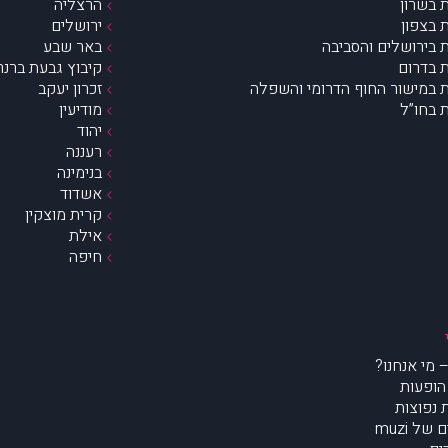
 בשרון
הרצליה
 בצפון
ירושלים
 בירושלים והסביבה
באר שבע
 בדרום
קיבוץ גבעת ברנר
 במישור החוף הדרומי והשפלה
זכרון יעקב
 בחו”ל
מודיעין
יהוד
רעננה
בנימינה
אשדוד
קרית מוצקין
אילת
חיפה
הופעות
נפוצות
של muzi