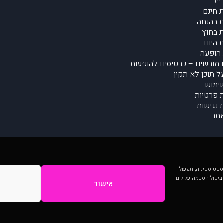
יז
 חינם
 בהנחה
 בחוץ
 היום
הופעה
מורשים – כרטיסים להופעות
על תוכן לא תקין
ימוש
ת פרטיות
נגישות
תר
 יותר וכן לסטטיסטיקה, תפעול
 ביטול הסכמה עלולים
אישור
המתפרסמים באתר ע"י הקהילה as is ללא בדיקה. נתוני ההופעות אינם באחריות muzi.
Developed by Digiproduct - Digital Solutions Ltd.