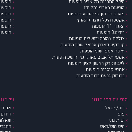
היכל התרבות תל אביב הופעות
הופעות
הופעות בארבי נמל יפו
הופעות
פארק הירקון גני יהושע הופעות
הופעות
אקספו היכל תוצרת הארץ
הופעות
האנגר 11 הופעות
הופעות
רידינג3 הופעות
הופעות
צוללת צהובה ירושלים הופעות
קו רקיע פארק אריאל שרון הופעות
זאפה אמפי שוני הופעות
אמפי תל אביב פארק גני יהושע הופעות
לייב פארק ראשון לציון הופעות
אמפי קיסריה הופעות
ברנרוק גבעת ברנר הופעות
הופעות לפי סגנון
על מוזי
רוק/מטאל
muzi – מי אנחנו?
פופ
קידום 
ים תיכוני
שאלות 
היפ הופ/ראפ
החברים 