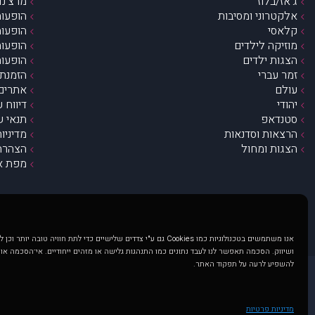
ג’אז/בלוז
מרצ’נדי
אלקטרוני ומסיבות
הופעות
קלאסי
הופעות
מוזיקה לילדים
הופעות
הצגות ילדים
הופעות
זמר עברי
הזמנת 
עולם
אתרים 
יהודי
דיווח 
סטנדאפ
תנאי ש
הרצאות וסדנאות
מדיניו
הצגות ומחול
הצהרת 
מפת א
אנו משתמשים בטכנולוגיות כמו Cookies גם ע"י צדדים שלישיים כדי לתת חוויה טובה
ושיווק. הסכמה תאפשר לנו לעבד נתונים כמו התנהגות גלישה או מזהים ייחודיים. אי־הסכמה או
להשפיע לרעה על תפקוד האתר.
@ כל הזכויות שמורות ל muzi.co.il . השימוש באתר זה כפוף לתנאי שימוש ופרטיות. שימוש בעמוד זה פירושה שהסכמת לפעול לפי תנאים אלו.
באתר מוצגים הופעות ואירועים 
מדיניות פרטיות