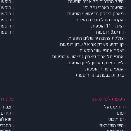
היכל התרבות תל אביב הופעות
הופעות
הופעות בארבי נמל יפו
הופעות
פארק הירקון גני יהושע הופעות
הופעות
אקספו היכל תוצרת הארץ
הופעות
האנגר 11 הופעות
הופעות
רידינג3 הופעות
הופעות
צוללת צהובה ירושלים הופעות
קו רקיע פארק אריאל שרון הופעות
זאפה אמפי שוני הופעות
אמפי תל אביב פארק גני יהושע הופעות
לייב פארק ראשון לציון הופעות
אמפי קיסריה הופעות
ברנרוק גבעת ברנר הופעות
הופעות לפי סגנון
על מוזי
רוק/מטאל
muzi – מי אנחנו?
פופ
קידום 
ים תיכוני
שאלות 
היפ הופ/ראפ
החברים 