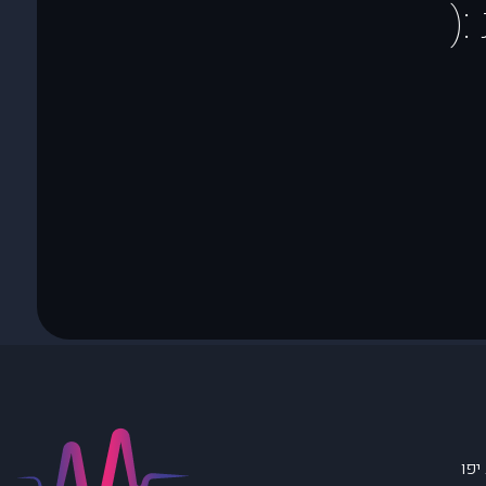
(
יפו