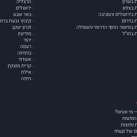
 בשרון
הרצליה
 בצפון
ירושלים
 בירושלים והסביבה
באר שבע
 בדרום
קיבוץ גבעת ברנר
 במישור החוף הדרומי והשפלה
זכרון יעקב
 בחו”ל
מודיעין
יהוד
רעננה
בנימינה
אשדוד
קרית מוצקין
אילת
חיפה
הופעות
נפוצות
של muzi