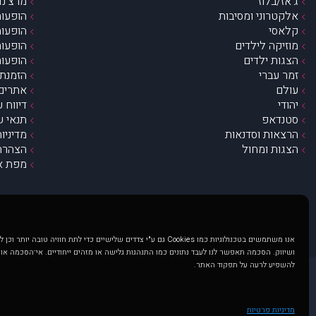
ג’אז/בלוז
מרצ’נדי
אלקטרוני ומסיבות
הופעות
קלאסי
הופעות
מוזיקה לילדים
הופעות
הצגות ילדים
הופעות
זמר עברי
הזמנת 
עולם
אתרים 
יהודי
דיווח 
סטנדאפ
תנאי ש
הרצאות וסדנאות
מדיניו
הצגות ומחול
הצהרת 
מפת א
אנו משתמשים בטכנולוגיות כמו Cookies גם ע"י צדדים שלישיים כדי לתת חוויה טובה
ושיווק. הסכמה תאפשר לנו לעבד נתונים כמו התנהגות גלישה או מזהים ייחודיים. אי־הסכמה או
להשפיע לרעה על תפקוד האתר.
@ כל הזכויות שמורות ל muzi.co.il . השימוש באתר זה כפוף לתנאי שימוש ופרטיות. שימוש בעמוד זה פירושה שהסכמת לפעול לפי תנאים אלו.
באתר מוצגים הופעות ואירועים 
מדיניות פרטיות