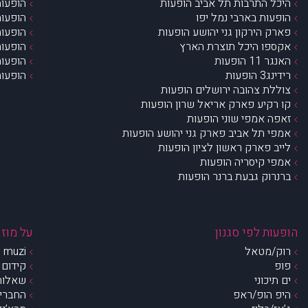
היכל התרבות תל אביב הופעות
הופעות
הופעות בארבי נמל יפו
הופעות
פארק הירקון גני יהושע הופעות
הופעות
אקספו היכל תוצרת הארץ
הופעות
האנגר 11 הופעות
הופעות
רידינג3 הופעות
הופעות
צוללת צהובה ירושלים הופעות
קו רקיע פארק אריאל שרון הופעות
זאפה אמפי שוני הופעות
אמפי תל אביב פארק גני יהושע הופעות
לייב פארק ראשון לציון הופעות
אמפי קיסריה הופעות
ברנרוק גבעת ברנר הופעות
הופעות לפי סגנון
על מוזי
רוק/מטאל
muzi – מי אנחנו?
פופ
קידום 
ים תיכוני
שאלות 
היפ הופ/ראפ
החברים 