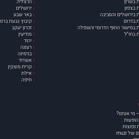
 בשרון
הרצליה
 בצפון
ירושלים
 בירושלים והסביבה
באר שבע
 בדרום
קיבוץ גבעת ברנר
 במישור החוף הדרומי והשפלה
זכרון יעקב
 בחו”ל
מודיעין
יהוד
רעננה
בנימינה
אשדוד
קרית מוצקין
אילת
חיפה
הופעות
נפוצות
של muzi