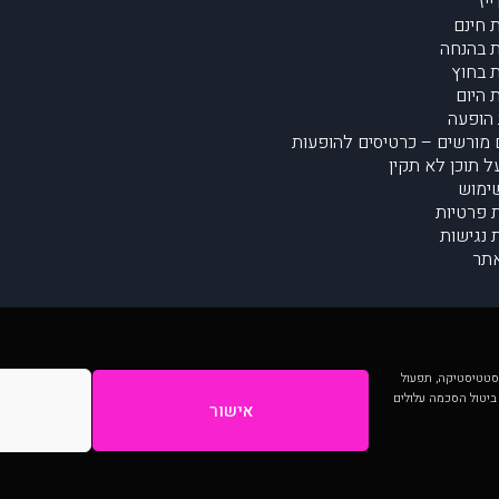
יז
 חינם
 בהנחה
 בחוץ
 היום
הופעה
מורשים – כרטיסים להופעות
על תוכן לא תקין
ימוש
ת פרטיות
נגישות
תר
 יותר וכן לסטטיסטיקה, תפעול
 ביטול הסכמה עלולים
אישור
המתפרסמים באתר ע"י הקהילה as is ללא בדיקה. נתוני ההופעות אינם באחריות muzi.
Developed by Digiproduct - Digital Solutions Ltd.