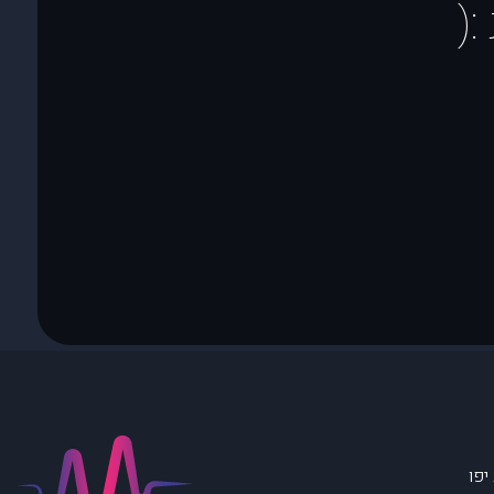
(
יפו