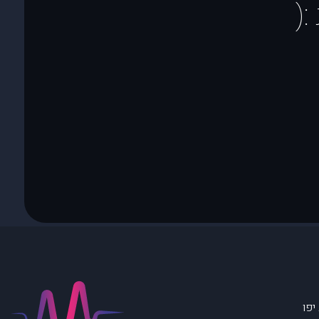
(
יפו