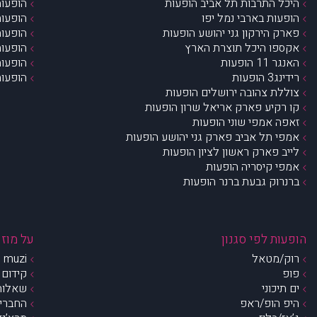
היכל התרבות תל אביב הופעות
הופעות
הופעות בארבי נמל יפו
הופעות
פארק הירקון גני יהושע הופעות
הופעות
אקספו היכל תוצרת הארץ
הופעות
האנגר 11 הופעות
הופעות
רידינג3 הופעות
הופעות
צוללת צהובה ירושלים הופעות
קו רקיע פארק אריאל שרון הופעות
זאפה אמפי שוני הופעות
אמפי תל אביב פארק גני יהושע הופעות
לייב פארק ראשון לציון הופעות
אמפי קיסריה הופעות
ברנרוק גבעת ברנר הופעות
הופעות לפי סגנון
על מוזי
רוק/מטאל
muzi – מי אנחנו?
פופ
קידום 
ים תיכוני
שאלות 
היפ הופ/ראפ
החברים 