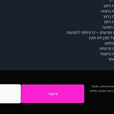
יז
 חינם
 בהנחה
 בחוץ
 היום
הופעה
מורשים – כרטיסים להופעות
על תוכן לא תקין
ימוש
ת פרטיות
נגישות
תר
 יותר וכן לסטטיסטיקה, תפעול
 ביטול הסכמה עלולים
אישור
המתפרסמים באתר ע"י הקהילה as is ללא בדיקה. נתוני ההופעות אינם באחריות muzi.
Developed by Digiproduct - Digital Solutions Ltd.