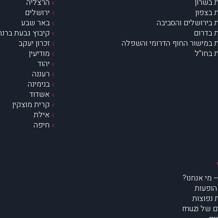
 בשרון
הרצליה
 בצפון
ירושלים
 בירושלים והסביבה
באר שבע
 בדרום
קיבוץ גבעת ברנר
 במישור החוף הדרומי והשפלה
זכרון יעקב
 בחו”ל
מודיעין
יהוד
רעננה
בנימינה
אשדוד
קרית מוצקין
אילת
חיפה
הופעות
נפוצות
של muzi