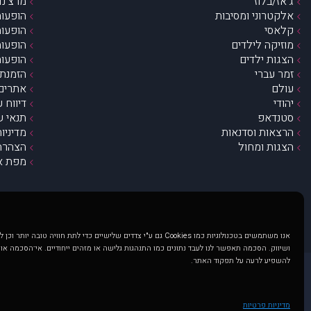
ג’אז/בלוז
מרצ’נדי
אלקטרוני ומסיבות
הופעות
קלאסי
הופעות
מוזיקה לילדים
הופעות
הצגות ילדים
הופעות
זמר עברי
הזמנת 
עולם
אתרים 
יהודי
דיווח 
סטנדאפ
תנאי ש
הרצאות וסדנאות
מדיניו
הצגות ומחול
הצהרת 
מפת א
אנו משתמשים בטכנולוגיות כמו Cookies גם ע"י צדדים שלישיים כדי לתת חוויה טובה
ושיווק. הסכמה תאפשר לנו לעבד נתונים כמו התנהגות גלישה או מזהים ייחודיים. אי־הסכמה או
להשפיע לרעה על תפקוד האתר.
@ כל הזכויות שמורות ל muzi.co.il . השימוש באתר זה כפוף לתנאי שימוש ופרטיות. שימוש בעמוד זה פירושה שהסכמת לפעול לפי תנאים אלו.
באתר מוצגים הופעות ואירועים 
מדיניות פרטיות