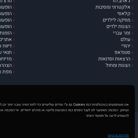
ג’אז/בלוז
מרצ’נדי
אלקטרוני ומסיבות
הופעות
קלאסי
הופעות
מוזיקה לילדים
הופעות
הצגות ילדים
הופעות
זמר עברי
הזמנת 
עולם
אתרים 
יהודי
דיווח 
סטנדאפ
תנאי ש
הרצאות וסדנאות
מדיניו
הצגות ומחול
הצהרת 
מפת א
אנו משתמשים בטכנולוגיות כמו Cookies גם ע"י צדדים שלישיים כדי לתת חוויה טובה
ושיווק. הסכמה תאפשר לנו לעבד נתונים כמו התנהגות גלישה או מזהים ייחודיים. אי־הסכמה או
להשפיע לרעה על תפקוד האתר.
@ כל הזכויות שמורות ל muzi.co.il . השימוש באתר זה כפוף לתנאי שימוש ופרטיות. שימוש בעמוד זה פירושה שהסכמת לפעול לפי תנאים אלו.
באתר מוצגים הופעות ואירועים 
מדיניות פרטיות