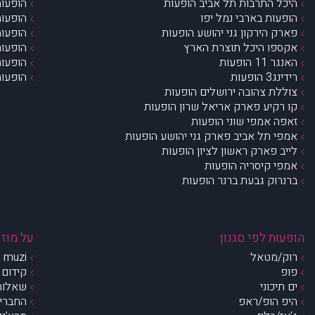
היכל התרבות תל אביב הופעות
הופעות
הופעות בארבי נמל יפו
הופעות
פארק הירקון גני יהושע הופעות
הופעות
אקספו היכל תוצרת הארץ
הופעות
האנגר 11 הופעות
הופעות
רידינג3 הופעות
הופעות
צוללת צהובה ירושלים הופעות
קו רקיע פארק אריאל שרון הופעות
זאפה אמפי שוני הופעות
אמפי תל אביב פארק גני יהושע הופעות
לייב פארק ראשון לציון הופעות
אמפי קיסריה הופעות
ברנרוק גבעת ברנר הופעות
הופעות לפי סגנון
על מוזי
רוק/מטאל
muzi – מי אנחנו?
פופ
קידום 
ים תיכוני
שאלות 
היפ הופ/ראפ
החברים 