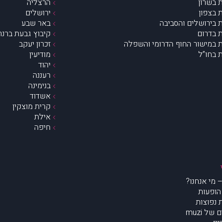
 בשרון
הרצליה
 בצפון
ירושלים
 בירושלים והסביבה
באר שבע
 בדרום
קיבוץ גבעת ברנר
 במישור החוף הדרומי והשפלה
זכרון יעקב
 בחו”ל
מודיעין
יהוד
רעננה
בנימינה
אשדוד
קרית מוצקין
אילת
חיפה
הופעות
נפוצות
של muzi