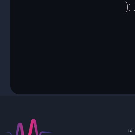
(
יפו