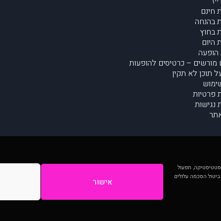
יז
 חינם
 בהנחה
 בחוץ
 היום
הופעה
מורשים – כרטיסים להופעות
על תוכן לא תקין
ימוש
ת פרטיות
נגישות
תר
 יותר וכן לסטטיסטיקה, תפעול
 ביטול הסכמה עלולים
אישור
המתפרסמים באתר ע"י הקהילה as is ללא בדיקה. נתוני ההופעות אינם באחריות muzi.
Developed by Digiproduct - Digital Solutions Ltd.