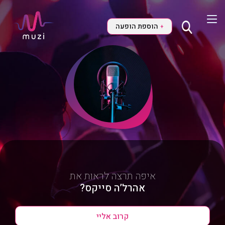
הוספת הופעה
+
איפה תרצה לראות את
אהרל’ה סייקס?