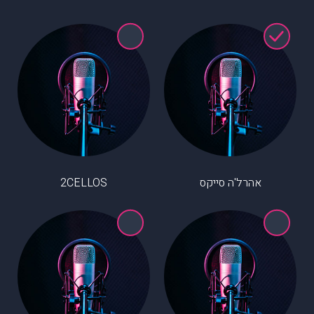
אהרל'ה סייקס
2CELLOS