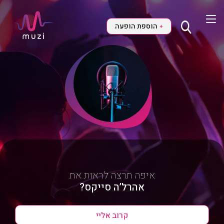
הוספת הופעה
+
איפה תרצה לראות את
אהרל’ה סייקס?