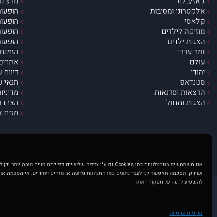
ג’אז/בלוז
מרצ’נדי
אלקטרוני ומסיבות
הופעות
קלאסי
הופעות
מוזיקה לילדים
הופעות
הצגות ילדים
הופעות
זמר עברי
הזמנת 
עולם
אתרים 
יהודי
דיווח 
סטנדאפ
תנאי ש
הרצאות וסדנאות
מדיניו
הצגות ומחול
הצהרת 
מפת א
אנו משתמשים בטכנולוגיות כמו Cookies גם ע"י צדדים שלישיים כדי לתת חוויה טובה
ושיווק. הסכמה תאפשר לנו לעבד נתונים כמו התנהגות גלישה או מזהים ייחודיים. אי־הסכמה או
להשפיע לרעה על תפקוד האתר.
@ כל הזכויות שמורות ל muzi.co.il . השימוש באתר זה כפוף לתנאי שימוש ופרטיות. שימוש בעמוד זה פירושה שהסכמת לפעול לפי תנאים אלו.
באתר מוצגים הופעות ואירועים 
מדיניות פרטיות