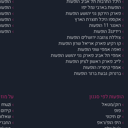
היכל התרבות תל אביב הופעות
הופעות
הופעות בארבי נמל יפו
הופעות
פארק הירקון גני יהושע הופעות
הופעות
אקספו היכל תוצרת הארץ
הופעות
האנגר 11 הופעות
הופעות
רידינג3 הופעות
הופעות
צוללת צהובה ירושלים הופעות
קו רקיע פארק אריאל שרון הופעות
זאפה אמפי שוני הופעות
אמפי תל אביב פארק גני יהושע הופעות
לייב פארק ראשון לציון הופעות
אמפי קיסריה הופעות
ברנרוק גבעת ברנר הופעות
הופעות לפי סגנון
על מוזי
רוק/מטאל
muzi – מי אנחנו?
פופ
קידום 
ים תיכוני
שאלות 
היפ הופ/ראפ
החברים 