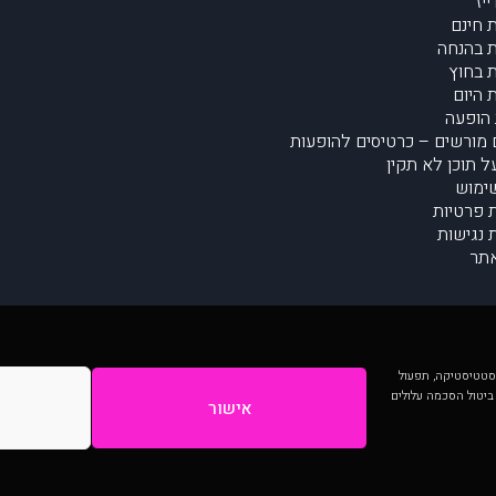
יז
 חינם
 בהנחה
 בחוץ
 היום
הופעה
מורשים – כרטיסים להופעות
על תוכן לא תקין
ימוש
ת פרטיות
נגישות
תר
 יותר וכן לסטטיסטיקה, תפעול
 ביטול הסכמה עלולים
אישור
המתפרסמים באתר ע"י הקהילה as is ללא בדיקה. נתוני ההופעות אינם באחריות muzi.
Developed by Digiproduct - Digital Solutions Ltd.