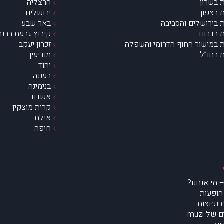
 בשרון
הרצליה
 בצפון
ירושלים
 בירושלים והסביבה
באר שבע
 בדרום
קיבוץ גבעת ברנר
 במישור החוף הדרומי והשפלה
זכרון יעקב
 בחו”ל
מודיעין
יהוד
רעננה
בנימינה
אשדוד
קרית מוצקין
אילת
חיפה
הופעות
נפוצות
של muzi