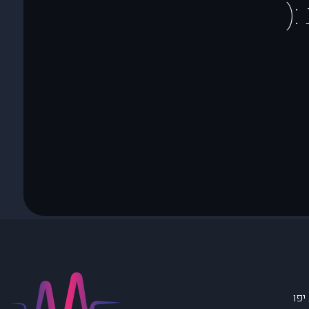
(
יפו