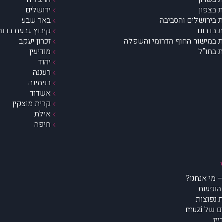
 בצפון
ירושלים
 בירושלים והסביבה
באר שבע
 בדרום
קיבוץ גבעת ברנר
 במישור החוף הדרומי והשפלה
זכרון יעקב
 בחו”ל
מודיעין
יהוד
רעננה
בנימינה
אשדוד
קרית מוצקין
אילת
חיפה
הופעות
נפוצות
של muzi
יז