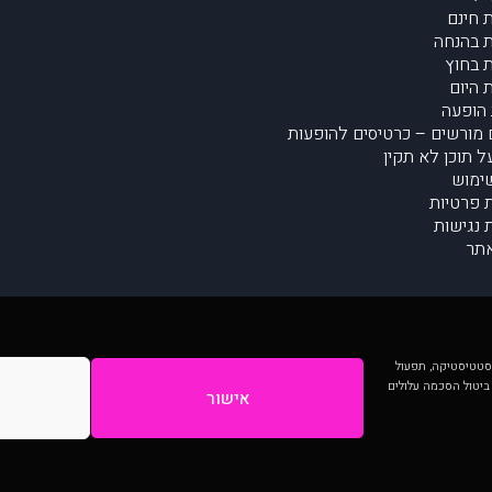
 חינם
 בהנחה
 בחוץ
 היום
הופעה
מורשים – כרטיסים להופעות
על תוכן לא תקין
ימוש
ת פרטיות
נגישות
תר
 יותר וכן לסטטיסטיקה, תפעול
 ביטול הסכמה עלולים
אישור
המתפרסמים באתר ע"י הקהילה as is ללא בדיקה. נתוני ההופעות אינם באחריות muzi.
Developed by Digiproduct - Digital Solutions Ltd.