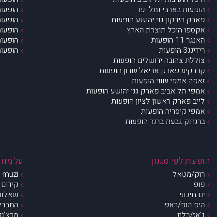
הופעות בארבי נמל יפו
הופעות
פארק הירקון גני יהושע הופעות
הופעות
אקספו היכל תוצרת הארץ
הופעות
האנגר 11 הופעות
הופעות
רידינג3 הופעות
הופעות
צוללת צהובה ירושלים הופעות
קו רקיע פארק אריאל שרון הופעות
זאפה אמפי שוני הופעות
אמפי תל אביב פארק גני יהושע הופעות
לייב פארק ראשון לציון הופעות
אמפי קיסריה הופעות
ברנרוק גבעת ברנר הופעות
הופעות לפי סגנון
על מוזי
רוק/מטאל
muzi – מי אנחנו?
פופ
קידום 
ים תיכוני
שאלות 
היפ הופ/ראפ
החברים 
ג’אז/בלוז
מרצ’נדי