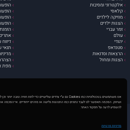
אלקטרוני ומסיבות
הופעות
קלאסי
הופעות
מוזיקה לילדים
הופעות
הצגות ילדים
הופעות
זמר עברי
הזמנת 
עולם
אתרים 
יהודי
דיווח 
סטנדאפ
תנאי ש
הרצאות וסדנאות
מדיניו
הצגות ומחול
הצהרת 
מפת א
אנו משתמשים בטכנולוגיות כמו Cookies גם ע"י צדדים שלישיים כדי לתת חוויה טובה
ושיווק. הסכמה תאפשר לנו לעבד נתונים כמו התנהגות גלישה או מזהים ייחודיים. אי־הסכמה או
להשפיע לרעה על תפקוד האתר.
@ כל הזכויות שמורות ל muzi.co.il . השימוש באתר זה כפוף לתנאי שימוש ופרטיות. שימוש בעמוד זה פירושה שהסכמת לפעול לפי תנאים אלו.
באתר מוצגים הופעות ואירועים 
מדיניות פרטיות