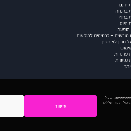
 חינם
 בהנחה
 בחוץ
 היום
הופעה
מורשים – כרטיסים להופעות
על תוכן לא תקין
ימוש
ת פרטיות
נגישות
תר
 יותר וכן לסטטיסטיקה, תפעול
 ביטול הסכמה עלולים
אישור
המתפרסמים באתר ע"י הקהילה as is ללא בדיקה. נתוני ההופעות אינם באחריות muzi.
Developed by Digiproduct - Digital Solutions Ltd.