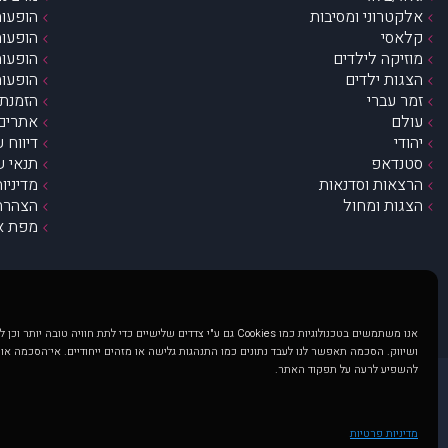
אלקטרוני ומסיבות
הופעות
קלאסי
הופעות
מוזיקה לילדים
הופעות
הצגות ילדים
הופעות
זמר עברי
הזמנת 
עולם
אתרים 
יהודי
דיווח 
סטנדאפ
תנאי ש
הרצאות וסדנאות
מדיניו
הצגות ומחול
הצהרת 
מפת א
אנו משתמשים בטכנולוגיות כמו Cookies גם ע"י צדדים שלישיים כדי לתת חוויה טובה
ושיווק. הסכמה תאפשר לנו לעבד נתונים כמו התנהגות גלישה או מזהים ייחודיים. אי־הסכמה או
להשפיע לרעה על תפקוד האתר.
@ כל הזכויות שמורות ל muzi.co.il . השימוש באתר זה כפוף לתנאי שימוש ופרטיות. שימוש בעמוד זה פירושה שהסכמת לפעול לפי תנאים אלו.
באתר מוצגים הופעות ואירועים 
מדיניות פרטיות