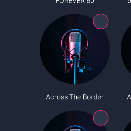
80 FOREVER
6
Across The Border
A