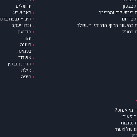
 בצפון
ירושלים
 בירושלים והסביבה
באר שבע
 בדרום
קיבוץ גבעת ברנר
 במישור החוף הדרומי והשפלה
זכרון יעקב
 בחו”ל
מודיעין
יהוד
רעננה
בנימינה
אשדוד
קרית מוצקין
אילת
חיפה
הופעות
נפוצות
של muzi
יז