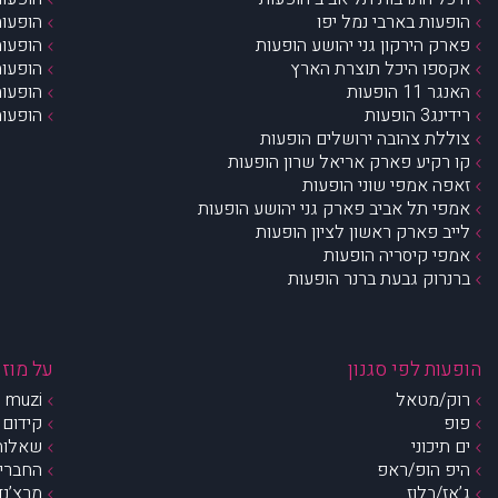
הופעות בארבי נמל יפו
הופעות
פארק הירקון גני יהושע הופעות
הופעות
אקספו היכל תוצרת הארץ
הופעות
האנגר 11 הופעות
הופעות
רידינג3 הופעות
הופעות
צוללת צהובה ירושלים הופעות
קו רקיע פארק אריאל שרון הופעות
זאפה אמפי שוני הופעות
אמפי תל אביב פארק גני יהושע הופעות
לייב פארק ראשון לציון הופעות
אמפי קיסריה הופעות
ברנרוק גבעת ברנר הופעות
הופעות לפי סגנון
על מוזי
רוק/מטאל
muzi – מי אנחנו?
פופ
קידום 
ים תיכוני
שאלות 
היפ הופ/ראפ
החברים 
ג’אז/בלוז
מרצ’נדי