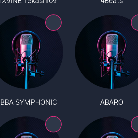
IX9INE Tekashi69
4Beats
BBA SYMPHONIC
ABARO