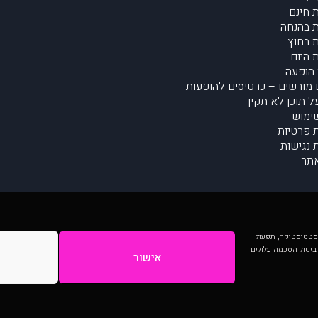
 חינם
 בהנחה
 בחוץ
 היום
הופעה
מורשים – כרטיסים להופעות
על תוכן לא תקין
ימוש
ת פרטיות
נגישות
תר
 יותר וכן לסטטיסטיקה, תפעול
 ביטול הסכמה עלולים
אישור
המתפרסמים באתר ע"י הקהילה as is ללא בדיקה. נתוני ההופעות אינם באחריות muzi.
Developed by Digiproduct - Digital Solutions Ltd.