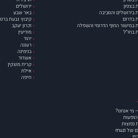
 בצפון
ירושלים
 בירושלים והסביבה
באר שבע
 בדרום
קיבוץ גבעת ברנר
 במישור החוף הדרומי והשפלה
זכרון יעקב
 בחו”ל
מודיעין
יהוד
רעננה
בנימינה
אשדוד
קרית מוצקין
אילת
חיפה
הופעות
נפוצות
של muzi
יז