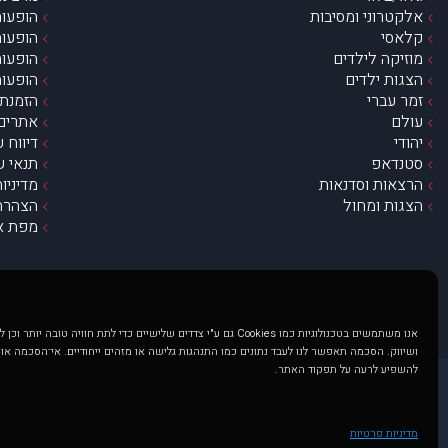
אלקטרוני ומסיבות
הופעות
קלאסי
הופעות
מוזיקה לילדים
הופעות
הצגות ילדים
הופעות
זמר עברי
הזמנת 
עולם
אתרים 
יהודי
דיווח 
סטנדאפ
תנאי ש
הרצאות וסדנאות
מדיניו
הצגות ומחול
הצהרת 
מפת א
אנו משתמשים בטכנולוגיות כמו Cookies גם ע"י צדדים שלישיים כדי לתת חוויה טובה
ושיווק. הסכמה תאפשר לנו לעבד נתונים כמו התנהגות גלישה או מזהים ייחודיים. אי־הסכמה או
להשפיע לרעה על תפקוד האתר.
@ כל הזכויות שמורות ל muzi.co.il . השימוש באתר זה כפוף לתנאי שימוש ופרטיות. שימוש בעמוד זה פירושה שהסכמת לפעול לפי תנאים אלו.
באתר מוצגים הופעות ואירועים 
מדיניות פרטיות