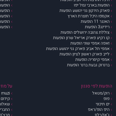
הופעות בארבי נמל יפו
הופעות
פארק הירקון גני יהושע הופעות
הופעות
אקספו היכל תוצרת הארץ
הופעות
האנגר 11 הופעות
הופעות
רידינג3 הופעות
הופעות
צוללת צהובה ירושלים הופעות
קו רקיע פארק אריאל שרון הופעות
זאפה אמפי שוני הופעות
אמפי תל אביב פארק גני יהושע הופעות
לייב פארק ראשון לציון הופעות
אמפי קיסריה הופעות
ברנרוק גבעת ברנר הופעות
הופעות לפי סגנון
על מוזי
רוק/מטאל
muzi – מי אנחנו?
פופ
קידום 
ים תיכוני
שאלות 
היפ הופ/ראפ
החברים 
ג’אז/בלוז
מרצ’נדי