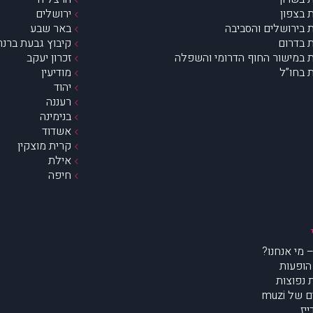
 בצפון
ירושלים
 בירושלים והסביבה
באר שבע
 בדרום
קיבוץ גבעת ברנר
 במישור החוף הדרומי והשפלה
זכרון יעקב
 בחו”ל
מודיעין
יהוד
רעננה
בנימינה
אשדוד
קרית מוצקין
אילת
חיפה
הופעות
נפוצות
של muzi
יז