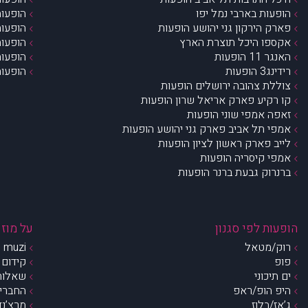
הופעות בארבי נמל יפו
הופעות
פארק הירקון גני יהושע הופעות
הופעות
אקספו היכל תוצרת הארץ
הופעות
האנגר 11 הופעות
הופעות
רידינג3 הופעות
הופעות
צוללת צהובה ירושלים הופעות
קו רקיע פארק אריאל שרון הופעות
זאפה אמפי שוני הופעות
אמפי תל אביב פארק גני יהושע הופעות
לייב פארק ראשון לציון הופעות
אמפי קיסריה הופעות
ברנרוק גבעת ברנר הופעות
הופעות לפי סגנון
על מוזי
רוק/מטאל
muzi – מי אנחנו?
פופ
קידום 
ים תיכוני
שאלות 
היפ הופ/ראפ
החברים 
ג’אז/בלוז
מרצ’נדי