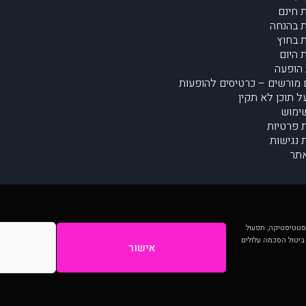
 חינם
 בהנחה
 בחוץ
 היום
הופעה
מורשים – כרטיסים להופעות
על תוכן לא תקין
ימוש
ת פרטיות
נגישות
תר
 יותר וכן לסטטיסטיקה, תפעול
 ביטול הסכמה עלולים
אישור
המתפרסמים באתר ע"י הקהילה as is ללא בדיקה. נתוני ההופעות אינם באחריות muzi.
Developed by Digiproduct - Digital Solutions Ltd.