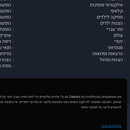
אלקטרוני ומסיבות
הופעות
קלאסי
הופעות
מוזיקה לילדים
הופעות
הצגות ילדים
הופעות
זמר עברי
הזמנת 
עולם
אתרים 
יהודי
דיווח 
סטנדאפ
תנאי ש
הרצאות וסדנאות
מדיניו
הצגות ומחול
הצהרת 
מפת א
אנו משתמשים בטכנולוגיות כמו Cookies גם ע"י צדדים שלישיים כדי לתת חוויה טובה
ושיווק. הסכמה תאפשר לנו לעבד נתונים כמו התנהגות גלישה או מזהים ייחודיים. אי־הסכמה או
להשפיע לרעה על תפקוד האתר.
@ כל הזכויות שמורות ל muzi.co.il . השימוש באתר זה כפוף לתנאי שימוש ופרטיות. שימוש בעמוד זה פירושה שהסכמת לפעול לפי תנאים אלו.
באתר מוצגים הופעות ואירועים 
מדיניות פרטיות