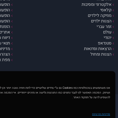
אלקטרוני ומסיבות
הופעות
קלאסי
הופעות
מוזיקה לילדים
הופעות
הצגות ילדים
הופעות
זמר עברי
הזמנת 
עולם
אתרים 
יהודי
דיווח 
סטנדאפ
תנאי ש
הרצאות וסדנאות
מדיניו
הצגות ומחול
הצהרת 
מפת א
אנו משתמשים בטכנולוגיות כמו Cookies גם ע"י צדדים שלישיים כדי לתת חוויה טובה
ושיווק. הסכמה תאפשר לנו לעבד נתונים כמו התנהגות גלישה או מזהים ייחודיים. אי־הסכמה או
להשפיע לרעה על תפקוד האתר.
@ כל הזכויות שמורות ל muzi.co.il . השימוש באתר זה כפוף לתנאי שימוש ופרטיות. שימוש בעמוד זה פירושה שהסכמת לפעול לפי תנאים אלו.
באתר מוצגים הופעות ואירועים 
מדיניות פרטיות