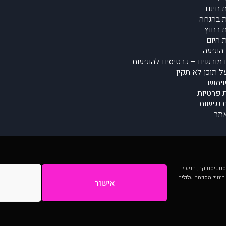
 חינם
 בהנחה
 בחוץ
 היום
הופעה
מורשים – כרטיסים להופעות
על תוכן לא תקין
ימוש
ת פרטיות
נגישות
תר
 יותר וכן לסטטיסטיקה, תפעול
 ביטול הסכמה עלולים
אישור
המתפרסמים באתר ע"י הקהילה as is ללא בדיקה. נתוני ההופעות אינם באחריות muzi.
Developed by Digiproduct - Digital Solutions Ltd.