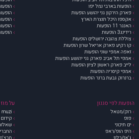
הופעות בארבי נמל יפו
הופעות
פארק הירקון גני יהושע הופעות
הופעות
אקספו היכל תוצרת הארץ
הופעות
האנגר 11 הופעות
הופעות
רידינג3 הופעות
הופעות
צוללת צהובה ירושלים הופעות
קו רקיע פארק אריאל שרון הופעות
זאפה אמפי שוני הופעות
אמפי תל אביב פארק גני יהושע הופעות
לייב פארק ראשון לציון הופעות
אמפי קיסריה הופעות
ברנרוק גבעת ברנר הופעות
הופעות לפי סגנון
על מוזי
רוק/מטאל
muzi – מי אנחנו?
פופ
קידום 
ים תיכוני
שאלות 
היפ הופ/ראפ
החברים 
ג’אז/בלוז
מרצ’נדי