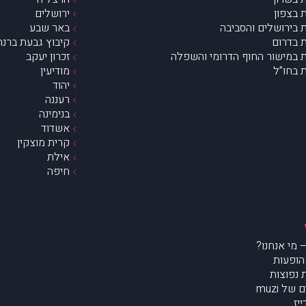
 בצפון
ירושלים
 בירושלים והסביבה
באר שבע
 בדרום
קיבוץ גבעת ברנר
 במישור החוף הדרומי והשפלה
זכרון יעקב
 בחו”ל
מודיעין
יהוד
רעננה
בנימינה
אשדוד
קרית מוצקין
אילת
חיפה
הופעות
נפוצות
של muzi
יז